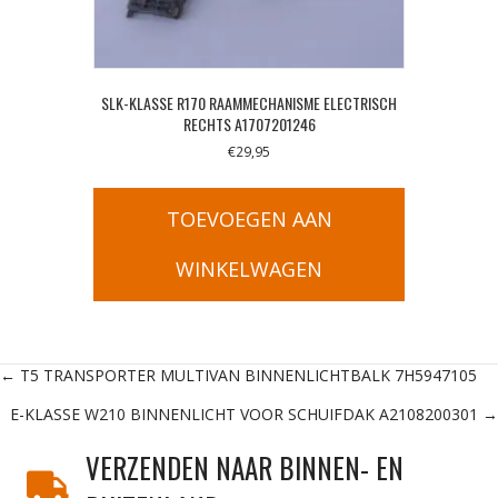
SLK-KLASSE R170 RAAMMECHANISME ELECTRISCH
RECHTS A1707201246
€
29,95
TOEVOEGEN AAN
WINKELWAGEN
Posts
← T5 TRANSPORTER MULTIVAN BINNENLICHTBALK 7H5947105
E-KLASSE W210 BINNENLICHT VOOR SCHUIFDAK A2108200301 →
navigation
VERZENDEN NAAR BINNEN- EN