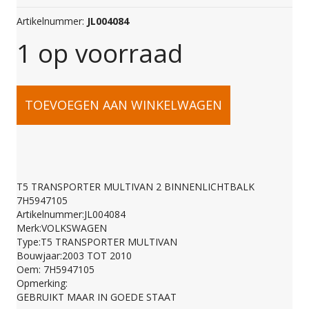
Artikelnummer:
JL004084
1 op voorraad
T5
TOEVOEGEN AAN WINKELWAGEN
TRANSPORTER
MULTIVAN
T5 TRANSPORTER MULTIVAN 2 BINNENLICHTBALK
7H5947105
2
Artikelnummer:JL004084
Merk:VOLKSWAGEN
Type:T5 TRANSPORTER MULTIVAN
BINNENLICHTBALK
Bouwjaar:2003 TOT 2010
Oem: 7H5947105
Opmerking:
7H5947105
GEBRUIKT MAAR IN GOEDE STAAT