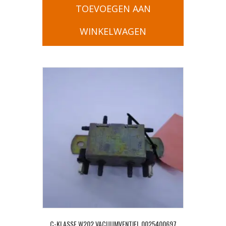
TOEVOEGEN AAN
WINKELWAGEN
C-KLASSE W202 VACUUMVENTIEL 0025400697