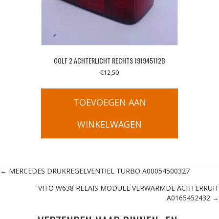
GOLF 2 ACHTERLICHT RECHTS 191945112B
€
12,50
TOEVOEGEN AAN
WINKELWAGEN
Posts
← MERCEDES DRUKREGELVENTIEL TURBO A00054500327
VITO W638 RELAIS MODULE VERWARMDE ACHTERRUIT
navigation
A0165452432 →