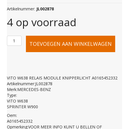
Artikelnummer:
JL002878
4 op voorraad
VITO
TOEVOEGEN AAN WINKELWAGEN
W638
RELAIS
VITO W638 RELAIS MODULE KNIPPERLICHT A0165452332
Artikelnummer:JL002878
MODULE
Merk:MERCEDES-BENZ
Type:
VITO W638
KNIPPERLICHT
SPRINTER W900
Oem:
A0165452332
A0165452332
Opmerking:VOOR MEER INFO KUNT U BELLEN OF