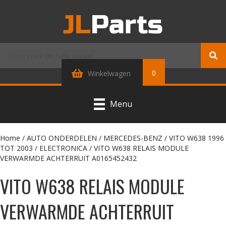
0
Winkelwagen
Menu
Home
/
AUTO ONDERDELEN
/
MERCEDES-BENZ
/
VITO W638 1996
TOT 2003
/
ELECTRONICA
/ VITO W638 RELAIS MODULE
VERWARMDE ACHTERRUIT A0165452432
VITO W638 RELAIS MODULE
VERWARMDE ACHTERRUIT