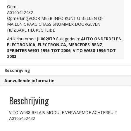
Oem:
ACHTERRUIT
A0165452432
Opmerking:VOOR MEER INFO KUNT U BELLEN OF
MAILEN,GRAAG CHASSISNUMMER DOORGEVEN
A0165452432
HEIZBARE HECKSCHEIBE
Artikelnummer:
JL002879
Categorieën:
AUTO ONDERDELEN
,
aantal
ELECTRONICA
,
ELECTRONICA
,
MERCEDES-BENZ
,
SPRINTER W901 1995 TOT 2006
,
VITO W638 1996 TOT
2003
Beschrijving
Aanvullende informatie
Beschrijving
VITO W638 RELAIS MODULE VERWARMDE ACHTERRUIT
A0165452432