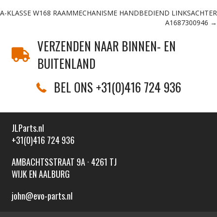
Posts
A-KLASSE W168 RAAMMECHANISME HANDBEDIEND LINKSACHTER
navigation
A1687300946 →
VERZENDEN NAAR BINNEN- EN
BUITENLAND
BEL ONS +31(0)416 724 936
JLParts.nl
+31(0)416 724 936
AMBACHTSSTRAAT 9A · 4261 TJ
WIJK EN AALBURG
john@evo-parts.nl