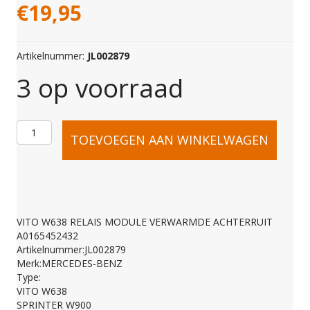
€
19,95
Artikelnummer:
JL002879
3 op voorraad
VITO
TOEVOEGEN AAN WINKELWAGEN
W638
RELAIS
VITO W638 RELAIS MODULE VERWARMDE ACHTERRUIT
A0165452432
MODULE
Artikelnummer:JL002879
Merk:MERCEDES-BENZ
Type:
VERWARMDE
VITO W638
SPRINTER W900