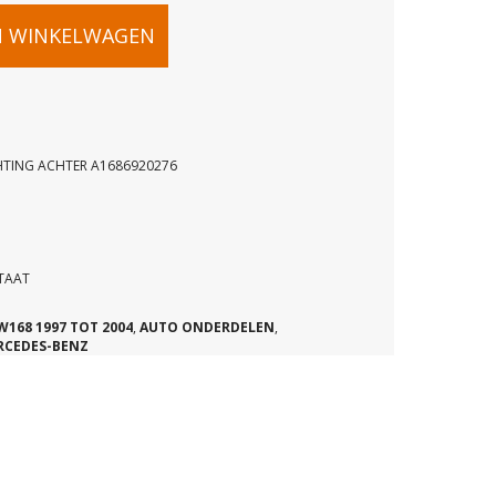
N WINKELWAGEN
HTING ACHTER A1686920276
DICHTING
STAAT
W168 1997 TOT 2004
,
AUTO ONDERDELEN
,
RCEDES-BENZ
76