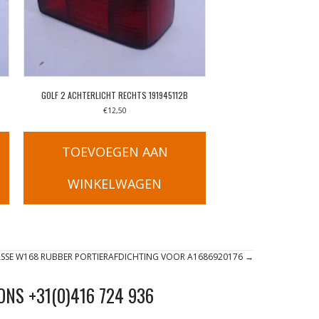
GOLF 2 ACHTERLICHT RECHTS 191945112B
€
12,50
TOEVOEGEN AAN
WINKELWAGEN
ASSE W168 RUBBER PORTIERAFDICHTING VOOR A1686920176 →
ONS +31(0)416 724 936