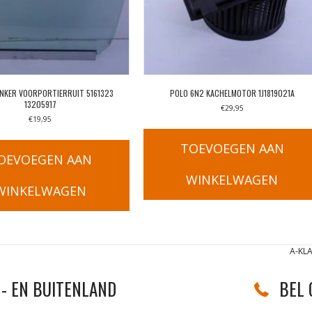
INKER VOORPORTIERRUIT 5161323
POLO 6N2 KACHELMOTOR 1J1819021A
13205917
€
29,95
€
19,95
TOEVOEGEN AAN
OEVOEGEN AAN
WINKELWAGEN
WINKELWAGEN
A-KL
- EN BUITENLAND
BEL 