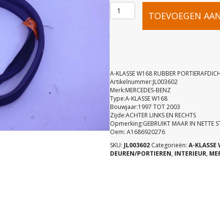
A-
TOEVOEGEN AA
KLASSE
W168
A-KLASSE W168 RUBBER PORTIERAFDIC
Artikelnummer:JL003602
Merk:MERCEDES-BENZ
RUBBER
Type:A-KLASSE W168
Bouwjaar:1997 TOT 2003
Zijde:ACHTER LINKS EN RECHTS
PORTIERAF
Opmerking:GEBRUIKT MAAR IN NETTE 
Oem: A1686920276
SKU:
JL003602
Categorieën:
A-KLASSE 
ACHTER
DEUREN/PORTIEREN
,
INTERIEUR
,
ME
A16869202
aantal