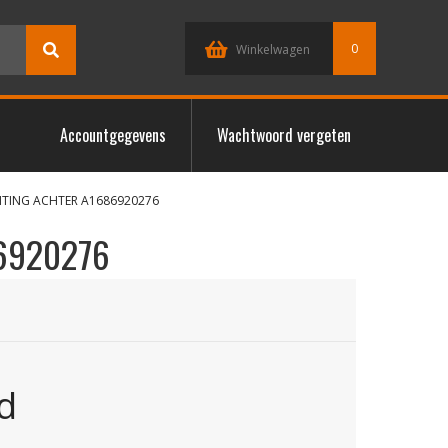
0
Winkelwagen
Accountgegevens
Wachtwoord vergeten
HTING ACHTER A1686920276
6920276
d