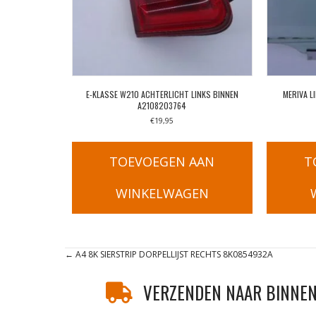
E-KLASSE W210 ACHTERLICHT LINKS BINNEN
MERIVA L
A2108203764
€
19,95
TOEVOEGEN AAN
T
WINKELWAGEN
Posts
← A4 8K SIERSTRIP DORPELLIJST RECHTS 8K0854932A
navigation
VERZENDEN NAAR BINNEN