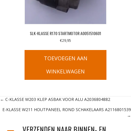
SLK-KLASSE R170 STARTMOTOR A0051510601
€
29,95
TOEVOEGEN AAN
WINKELWAGEN
Posts
← C-KLASSE W203 KLEP ASBAK VOOR ALU A2036804882
E-KLASSE W211 HOUTPANEEL ROND SCHAKELAARS A2116801539
navigation
→
VERZENDEN NAAR BINNEN- EN