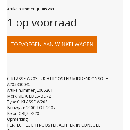
Artikelnummer:
JL005261
1 op voorraad
C-
TOEVOEGEN AAN WINKELWAGEN
KLASSE
W203
C-KLASSE W203 LUCHTROOSTER MIDDENCONSOLE
A2038300454
LUCHTROOSTER
Artikelnummer:JL005261
Merk:MERCEDES-BENZ
Type:C-KLASSE W203
MIDDENCONSOLE
Bouwjaar:2000 TOT 2007
Kleur: GRIJS 7220
Opmerking:
A2038300454
PERFECT LUCHTROOSTER ACHTER IN CONSOLE