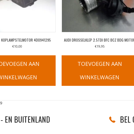
8D KOPLAMPSTELMOTOR 4D0941295
AUDI DROSSELKLEP 2.5TDI BFC BCZ BDG MOTO
€
10,00
€
19,95
OEVOEGEN AAN
TOEVOEGEN AAN
WINKELWAGEN
WINKELWAGEN
39
- EN BUITENLAND
BEL 