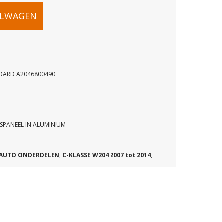
ELWAGEN
OARD A2046800490
NEEL
RD
SPANEEL IN ALUMINIUM
90
AUTO ONDERDELEN
,
C-KLASSE W204 2007 tot 2014
,