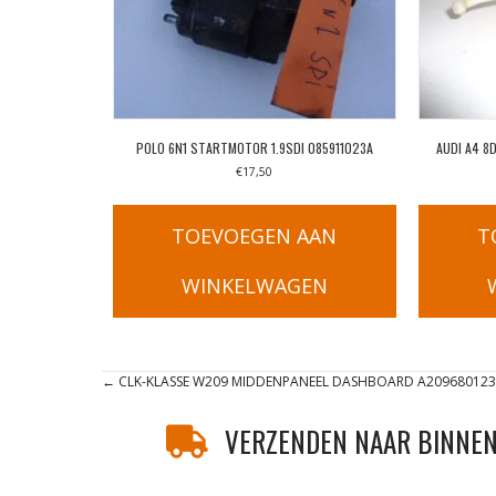
POLO 6N1 STARTMOTOR 1.9SDI 085911023A
AUDI A4 
€
17,50
TOEVOEGEN AAN
T
WINKELWAGEN
Posts
← CLK-KLASSE W209 MIDDENPANEEL DASHBOARD A20968012
navigation
VERZENDEN NAAR BINNEN