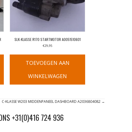
R
SLK-KLASSE R170 STARTMOTOR A0051510601
€
29,95
TOEVOEGEN AAN
WINKELWAGEN
C-KLASSE W203 MIDDENPANEEL DASHBOARD A2036804082 →
ONS +31(0)416 724 936