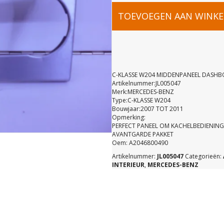
C-
TOEVOEGEN AAN WINK
KLASSE
W204
C-KLASSE W204 MIDDENPANEEL DASHB
Artikelnummer:JL005047
Merk:MERCEDES-BENZ
MIDDENPA
Type:C-KLASSE W204
Bouwjaar:2007 TOT 2011
Opmerking:
DASHBOA
PERFECT PANEEL OM KACHELBEDIENING
AVANTGARDE PAKKET
Oem: A2046800490
A20468004
Artikelnummer:
JL005047
Categorieën:
INTERIEUR
,
MERCEDES-BENZ
aantal