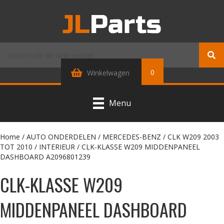
0
Winkelwagen
Menu
Home
/
AUTO ONDERDELEN
/
MERCEDES-BENZ
/
CLK W209 2003
TOT 2010
/
INTERIEUR
/ CLK-KLASSE W209 MIDDENPANEEL
DASHBOARD A2096801239
CLK-KLASSE W209
MIDDENPANEEL DASHBOARD