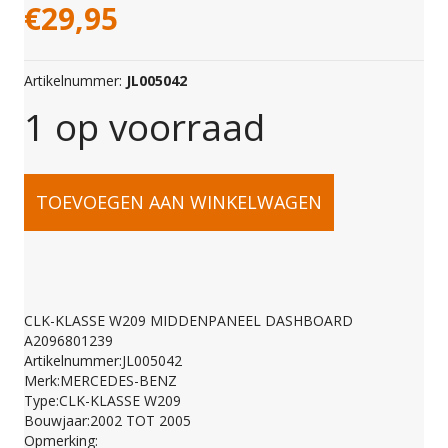
€
29,95
Artikelnummer:
JL005042
1 op voorraad
CLK-
TOEVOEGEN AAN WINKELWAGEN
KLASSE
W209
CLK-KLASSE W209 MIDDENPANEEL DASHBOARD
A2096801239
MIDDENPANEEL
Artikelnummer:JL005042
Merk:MERCEDES-BENZ
Type:CLK-KLASSE W209
DASHBOARD
Bouwjaar:2002 TOT 2005
Opmerking: