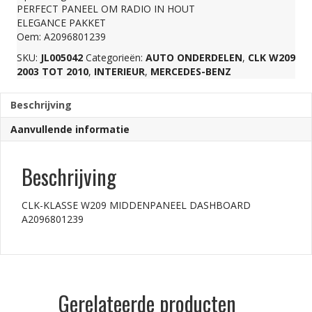
PERFECT PANEEL OM RADIO IN HOUT
A2096801239
ELEGANCE PAKKET
Oem: A2096801239
SKU:
JL005042
Categorieën:
AUTO ONDERDELEN
,
CLK W209
aantal
2003 TOT 2010
,
INTERIEUR
,
MERCEDES-BENZ
Beschrijving
Aanvullende informatie
Beschrijving
CLK-KLASSE W209 MIDDENPANEEL DASHBOARD
A2096801239
Gerelateerde producten