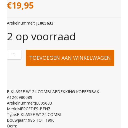
€
19,95
Artikelnummer:
JL005633
2 op voorraad
E-
TOEVOEGEN AAN WINKELWAGEN
KLASSE
W124
E-KLASSE W124 COMBI AFDEKKING KOFFERBAK
A1246980089
COMBI
Artikelnummer:JL005633
Merk:MERCEDES-BENZ
Type:E-KLASSE W124 COMBI
AFDEKKING
Bouwjaar:1986 TOT 1996
Oem: