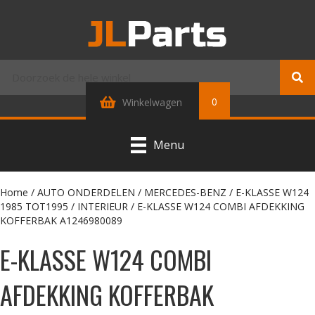
0
Winkelwagen
Menu
Home
/
AUTO ONDERDELEN
/
MERCEDES-BENZ
/
E-KLASSE W124
1985 TOT1995
/
INTERIEUR
/ E-KLASSE W124 COMBI AFDEKKING
KOFFERBAK A1246980089
E-KLASSE W124 COMBI
AFDEKKING KOFFERBAK