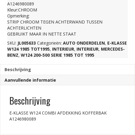
A1246980089
KOFFERBAK
Kleur:CHROOM
Opmerking:
STRIP CHROOM TEGEN ACHTERWAND TUSSEN
A1246980089
ACHTERLICHTEN
GEBRUIKT MAAR IN NETTE STAAT
aantal
SKU:
JL005633
Categorieën:
AUTO ONDERDELEN
,
E-KLASSE
W124 1985 TOT1995
,
INTERIEUR
,
INTERIEUR
,
MERCEDES-
BENZ
,
W124 200-500 SERIE 1985 TOT 1995
Beschrijving
Aanvullende informatie
Beschrijving
E-KLASSE W124 COMBI AFDEKKING KOFFERBAK
A1246980089