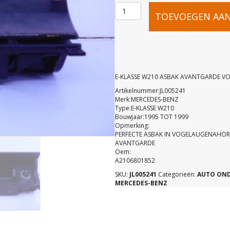
E-
TOEVOEGEN AA
KLASSE
W210
E-KLASSE W210 ASBAK AVANTGARDE V
Artikelnummer:JL005241
ASBAK
Merk:MERCEDES-BENZ
Type:E-KLASSE W210
Bouwjaar:1995 TOT 1999
AVANTGAR
Opmerking:
PERFECTE ASBAK IN VOGELAUGENAHO
AVANTGARDE
Oem:
VOOR
A2106801852
SKU:
JL005241
Categorieën:
AUTO ON
MERCEDES-BENZ
A21068018
aantal