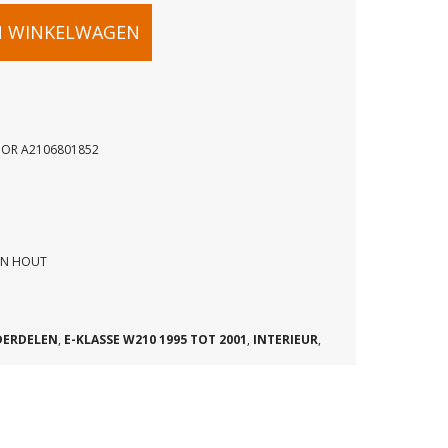
N WINKELWAGEN
OOR A2106801852
DE
RN HOUT
DERDELEN
,
E-KLASSE W210 1995 TOT 2001
,
INTERIEUR
,
52