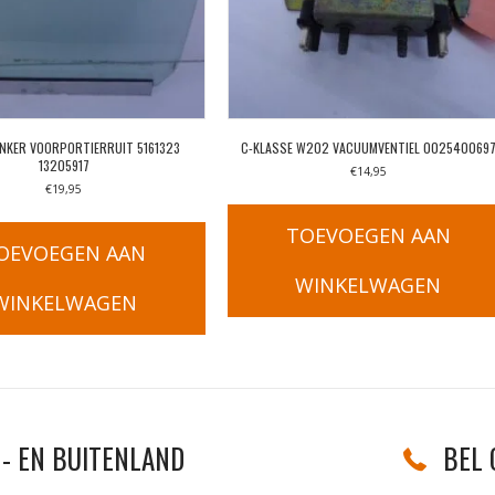
INKER VOORPORTIERRUIT 5161323
C-KLASSE W202 VACUUMVENTIEL 002540069
13205917
€
14,95
€
19,95
TOEVOEGEN AAN
OEVOEGEN AAN
WINKELWAGEN
WINKELWAGEN
- EN BUITENLAND
BEL 