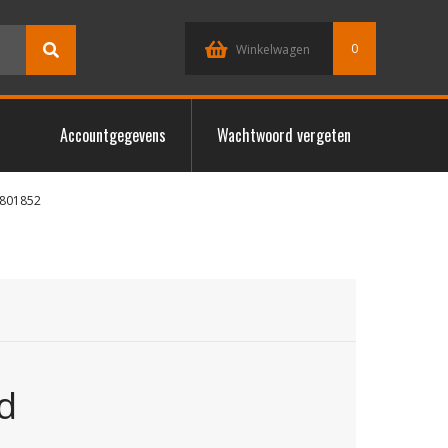
0
Winkelwagen
Accountgegevens
Wachtwoord vergeten
6801852
d