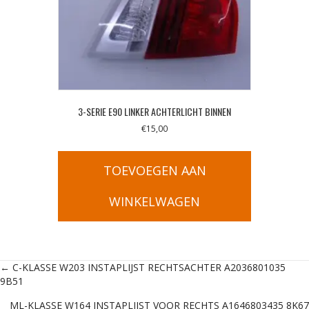
3-SERIE E90 LINKER ACHTERLICHT BINNEN
€
15,00
TOEVOEGEN AAN
WINKELWAGEN
Posts
← C-KLASSE W203 INSTAPLIJST RECHTSACHTER A2036801035
9B51
navigation
ML-KLASSE W164 INSTAPLIJST VOOR RECHTS A1646803435 8K67