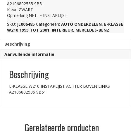
A2106802535 9B51
BOVEN
Kleur: ZWART
Opmerking:NETTE INSTAPLIJST
SKU:
JL006485
Categorieën:
AUTO ONDERDELEN
,
E-KLASSE
LINKS
W210 1995 TOT 2001
,
INTERIEUR
,
MERCEDES-BENZ
A2106802535
Beschrijving
Aanvullende informatie
9B51
Beschrijving
aantal
E-KLASSE W210 INSTAPLIJST ACHTER BOVEN LINKS
A2106802535 9B51
Gerelateerde producten