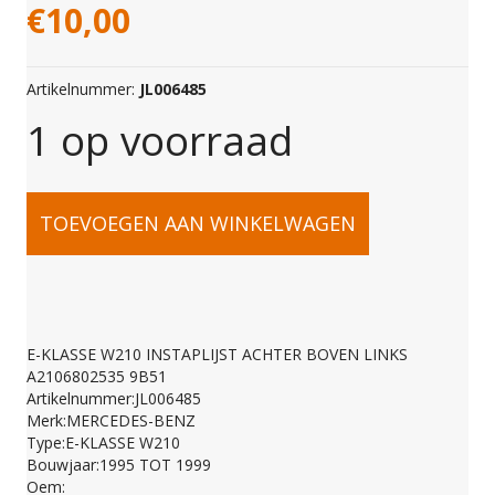
€
10,00
Artikelnummer:
JL006485
1 op voorraad
E-
TOEVOEGEN AAN WINKELWAGEN
KLASSE
W210
E-KLASSE W210 INSTAPLIJST ACHTER BOVEN LINKS
A2106802535 9B51
INSTAPLIJST
Artikelnummer:JL006485
Merk:MERCEDES-BENZ
Type:E-KLASSE W210
ACHTER
Bouwjaar:1995 TOT 1999
Oem: