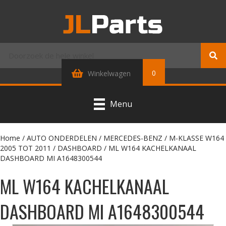
0
Winkelwagen
Menu
Home
/
AUTO ONDERDELEN
/
MERCEDES-BENZ
/
M-KLASSE W164
2005 TOT 2011
/
DASHBOARD
/ ML W164 KACHELKANAAL
DASHBOARD MI A1648300544
ML W164 KACHELKANAAL
DASHBOARD MI A1648300544