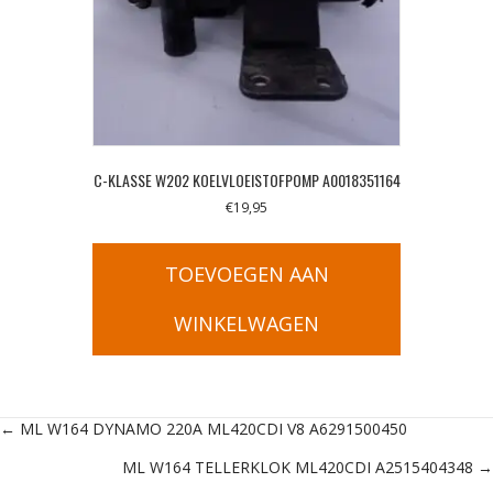
C-KLASSE W202 KOELVLOEISTOFPOMP A0018351164
€
19,95
TOEVOEGEN AAN
WINKELWAGEN
Posts
← ML W164 DYNAMO 220A ML420CDI V8 A6291500450
ML W164 TELLERKLOK ML420CDI A2515404348 →
navigation