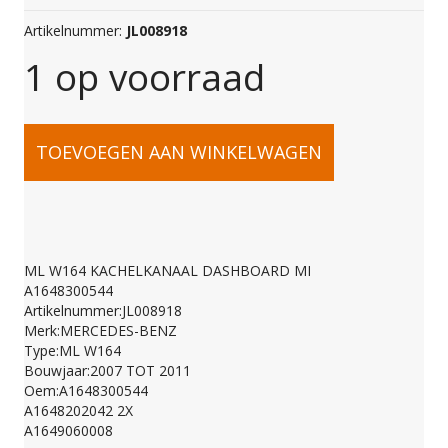
Artikelnummer:
JL008918
1 op voorraad
ML
TOEVOEGEN AAN WINKELWAGEN
W164
KACHELKANAAL
ML W164 KACHELKANAAL DASHBOARD MI
A1648300544
DASHBOARD
Artikelnummer:JL008918
Merk:MERCEDES-BENZ
Type:ML W164
MI
Bouwjaar:2007 TOT 2011
Oem:A1648300544
A1648202042 2X
A1648300544
A1649060008