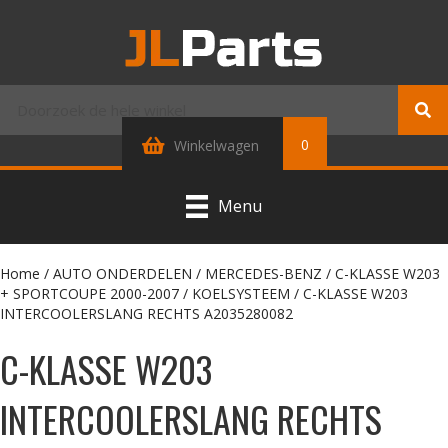
0
Winkelwagen
Menu
Home
/
AUTO ONDERDELEN
/
MERCEDES-BENZ
/
C-KLASSE W203
+ SPORTCOUPE 2000-2007
/
KOELSYSTEEM
/ C-KLASSE W203
INTERCOOLERSLANG RECHTS A2035280082
C-KLASSE W203
INTERCOOLERSLANG RECHTS