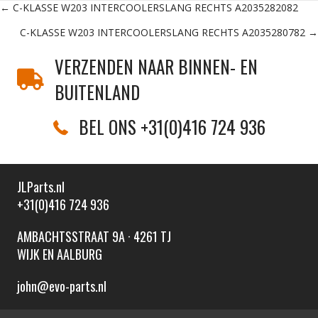
Posts
← C-KLASSE W203 INTERCOOLERSLANG RECHTS A2035282082
C-KLASSE W203 INTERCOOLERSLANG RECHTS A2035280782 →
navigation
VERZENDEN NAAR BINNEN- EN
BUITENLAND
BEL ONS +31(0)416 724 936
JLParts.nl
+31(0)416 724 936
AMBACHTSSTRAAT 9A · 4261 TJ
WIJK EN AALBURG
john@evo-parts.nl