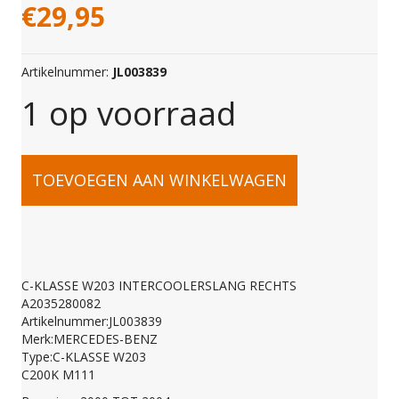
€
29,95
Artikelnummer:
JL003839
1 op voorraad
C-
TOEVOEGEN AAN WINKELWAGEN
KLASSE
W203
C-KLASSE W203 INTERCOOLERSLANG RECHTS
A2035280082
INTERCOOLERSLANG
Artikelnummer:JL003839
Merk:MERCEDES-BENZ
Type:C-KLASSE W203
RECHTS
C200K M111