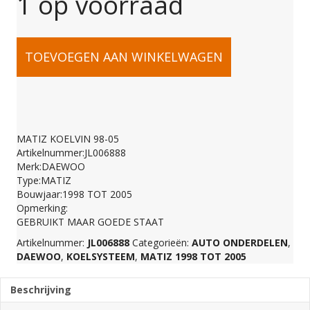
1 op voorraad
MATIZ
TOEVOEGEN AAN WINKELWAGEN
KOELVIN
98-
MATIZ KOELVIN 98-05
Artikelnummer:JL006888
05
Merk:DAEWOO
Type:MATIZ
Bouwjaar:1998 TOT 2005
aantal
Opmerking:
GEBRUIKT MAAR GOEDE STAAT
Artikelnummer:
JL006888
Categorieën:
AUTO ONDERDELEN
,
DAEWOO
,
KOELSYSTEEM
,
MATIZ 1998 TOT 2005
Beschrijving