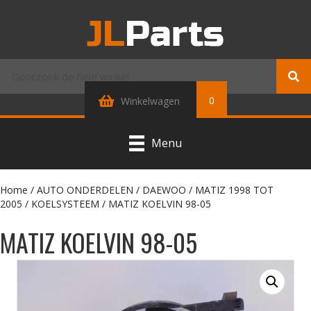
0
Winkelwagen
Menu
Home
/
AUTO ONDERDELEN
/
DAEWOO
/
MATIZ 1998 TOT
2005
/
KOELSYSTEEM
/ MATIZ KOELVIN 98-05
MATIZ KOELVIN 98-05