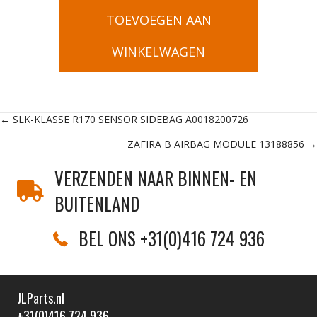
TOEVOEGEN AAN
WINKELWAGEN
Posts
← SLK-KLASSE R170 SENSOR SIDEBAG A0018200726
ZAFIRA B AIRBAG MODULE 13188856 →
navigation
VERZENDEN NAAR BINNEN- EN
BUITENLAND
BEL ONS +31(0)416 724 936
JLParts.nl
+31(0)416 724 936