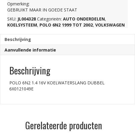
Opmerking:
DUBBEL
GEBRUIKT MAAR IN GOEDE STAAT
SKU:
JL004328
Categorieën:
AUTO ONDERDELEN
,
KOELSYSTEEM
,
POLO 6N2 1999 TOT 2002
,
VOLKSWAGEN
6X0121049E
Beschrijving
aantal
Aanvullende informatie
Beschrijving
POLO 6N2 1.4 16V KOELWATERSLANG DUBBEL
6X0121049E
Gerelateerde producten