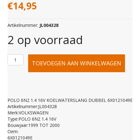
€
14,95
Artikelnummer:
JL004328
2 op voorraad
POLO
TOEVOEGEN AAN WINKELWAGEN
6N2
1.4
POLO 6N2 1.4 16V KOELWATERSLANG DUBBEL 6X0121049E
Artikelnummer:JL004328
16V
Merk:VOLKSWAGEN
Type:POLO 6N2 1.4 16V
Bouwjaar:1999 TOT 2000
KOELWATERSLANG
Oem:
6X0121049E