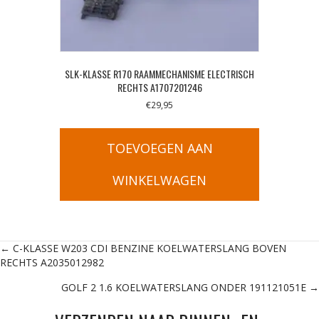
SLK-KLASSE R170 RAAMMECHANISME ELECTRISCH
RECHTS A1707201246
€
29,95
TOEVOEGEN AAN
WINKELWAGEN
Posts
← C-KLASSE W203 CDI BENZINE KOELWATERSLANG BOVEN
RECHTS A2035012982
navigation
GOLF 2 1.6 KOELWATERSLANG ONDER 191121051E →