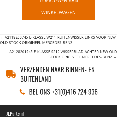
TOEVOEGEN AAN
WINKELWAGEN
Posts
← A2118200745 E-KLASSE W211 RUITENWISSER LINKS VOOR NEW
OLD STOCK ORIGINEEL MERCEDES-BENZ
navigation
A2128201945 E-KLASSE S212 WISSERBLAD ACHTER NEW OLD
STOCK ORIGINEEL MERCEDES-BENZ →
VERZENDEN NAAR BINNEN- EN
BUITENLAND
BEL ONS +31(0)416 724 936
JLParts.nl