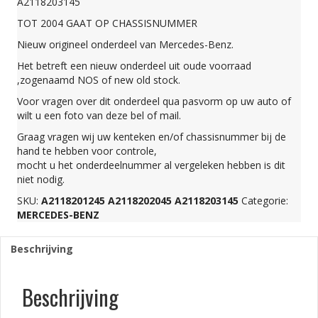
A2118203145
RUITENWISSERSET
TOT 2004 GAAT OP CHASSISNUMMER
Nieuw origineel onderdeel van Mercedes-Benz.
VOOR
Het betreft een nieuw onderdeel uit oude voorraad
,zogenaamd NOS of new old stock.
NEW
Voor vragen over dit onderdeel qua pasvorm op uw auto of
wilt u een foto van deze bel of mail.
OLD
Graag vragen wij uw kenteken en/of chassisnummer bij de
hand te hebben voor controle,
mocht u het onderdeelnummer al vergeleken hebben is dit
STOCK
niet nodig.
SKU:
A2118201245 A2118202045 A2118203145
Categorie:
MERCEDES-BENZ
ORIGINEEL
Beschrijving
MERCEDES-
Beschrijving
BENZ