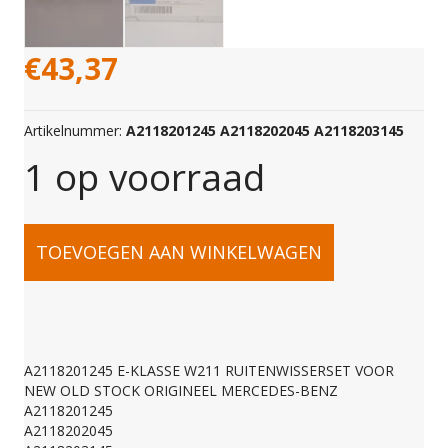
€
43,37
Artikelnummer:
A2118201245 A2118202045 A2118203145
1 op voorraad
A2118201245
TOEVOEGEN AAN WINKELWAGEN
E-
KLASSE
A2118201245 E-KLASSE W211 RUITENWISSERSET VOOR
NEW OLD STOCK ORIGINEEL MERCEDES-BENZ
W211
A2118201245
A2118202045