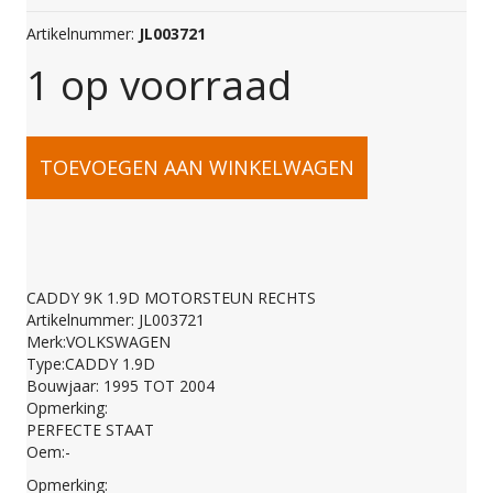
Artikelnummer:
JL003721
1 op voorraad
CADDY
TOEVOEGEN AAN WINKELWAGEN
9K
1.9D
CADDY 9K 1.9D MOTORSTEUN RECHTS
Artikelnummer: JL003721
MOTORSTEUN
Merk:VOLKSWAGEN
Type:CADDY 1.9D
Bouwjaar: 1995 TOT 2004
RECHTS
Opmerking:
PERFECTE STAAT
Oem:-
aantal
Opmerking: