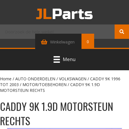
0
Winkelwagen
Menu
Home
/
AUTO ONDERDELEN
/
VOLKSWAGEN
/
CADDY 9K 1996
TOT 2003
/
MOTOR/TOEBEHOREN
/ CADDY 9K 1.9D
MOTORSTEUN RECHTS
CADDY 9K 1.9D MOTORSTEUN
RECHTS