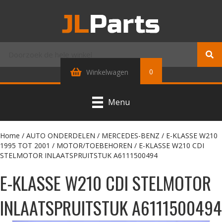
0
Winkelwagen
Menu
Home
/
AUTO ONDERDELEN
/
MERCEDES-BENZ
/
E-KLASSE W210
1995 TOT 2001
/
MOTOR/TOEBEHOREN
/ E-KLASSE W210 CDI
STELMOTOR INLAATSPRUITSTUK A6111500494
E-KLASSE W210 CDI STELMOTOR
INLAATSPRUITSTUK A6111500494