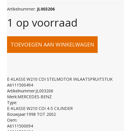
Artikelnummer:
JL003206
1 op voorraad
E-
TOEVOEGEN AAN WINKELWAGEN
KLASSE
W210
E-KLASSE W210 CDI STELMOTOR INLAATSPRUITSTUK
A6111500494
CDI
Artikelnummer:JL003206
Merk:MERCEDES-BENZ
Type:
STELMOTOR
E-KLASSE W210 CDI 4-5 CILINDER
Bouwjaar:1998 TOT 2002
Oem:
INLAATSPRUITSTUK
A6111500094