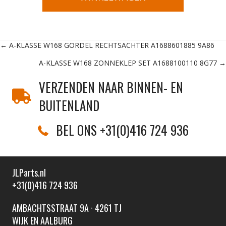
Posts
← A-KLASSE W168 GORDEL RECHTSACHTER A1688601885 9A86
A-KLASSE W168 ZONNEKLEP SET A1688100110 8G77 →
navigation
VERZENDEN NAAR BINNEN- EN
BUITENLAND
BEL ONS +31(0)416 724 936
JLParts.nl
+31(0)416 724 936
AMBACHTSSTRAAT 9A · 4261 TJ
WIJK EN AALBURG