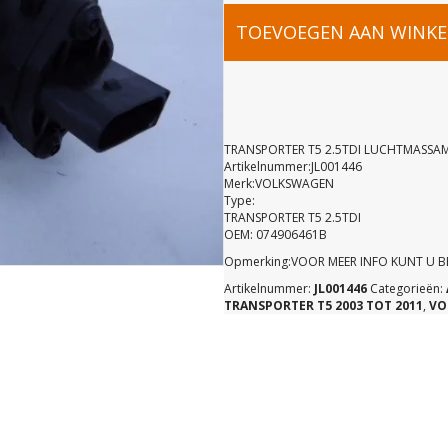
TRANSPOR
TOEVOEGEN AAN WINK
T5
2.5TDI
TRANSPORTER T5 2.5TDI LUCHTMASSA
Artikelnummer:JL001446
Merk:VOLKSWAGEN
LUCHTMAS
Type:
TRANSPORTER T5 2.5TDI
OEM: 074906461B
074906461
Opmerking:VOOR MEER INFO KUNT U 
Artikelnummer:
JL001446
Categorieën:
aantal
TRANSPORTER T5 2003 TOT 2011
,
VO