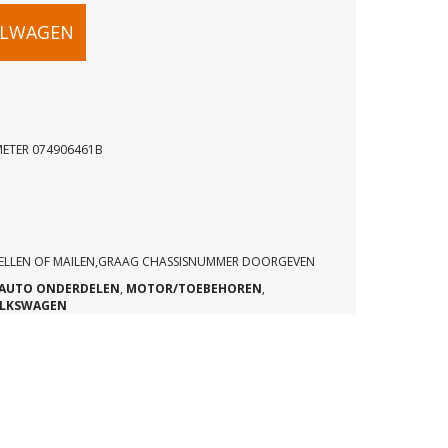
TER
ELWAGEN
METER 074906461B
SAMETER
B
BELLEN OF MAILEN,GRAAG CHASSISNUMMER DOORGEVEN
AUTO ONDERDELEN
,
MOTOR/TOEBEHOREN
,
LKSWAGEN