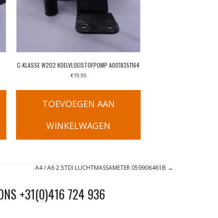
C-KLASSE W202 KOELVLOEISTOFPOMP A0018351164
€
19,95
TOEVOEGEN AAN
WINKELWAGEN
A4 / A6 2.5TDI LUCHTMASSAMETER 059906461B →
ONS +31(0)416 724 936