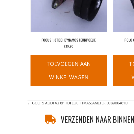
FOCUS 1.8TDDI DYNAMOSTEUNPOELIE
POLO 
€
19,95
TOEVOEGEN AAN
T
WINKELWAGEN
Posts
← GOLF 5 AUDI A3 8P TDI LUCHTMASSAMETER 038906461B
navigation
VERZENDEN NAAR BINNEN