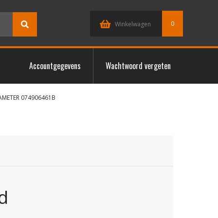
0
Winkelwagen
Accountgegevens
Wachtwoord vergeten
AMETER 074906461B
d