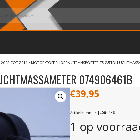
 2003 TOT 2011
/
MOTOR/TOEBEHOREN
/ TRANSPORTER T5 2.5TDI LUCHTMASS
 LUCHTMASSAMETER 074906461B
€
39,95
Artikelnummer:
JL001446
1 op voorraa