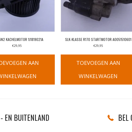
6N2 KACHELMOTOR 1J1819021A
SLK-KLASSE R170 STARTMOTOR A0051510601
€
29,95
€
29,95
OEVOEGEN AAN
TOEVOEGEN AAN
WINKELWAGEN
WINKELWAGEN
- EN BUITENLAND
BEL 