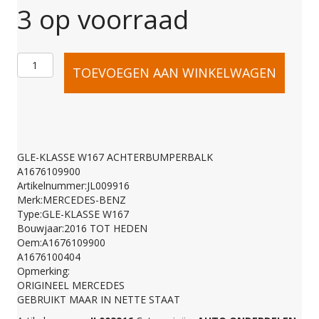
3 op voorraad
GLE-
TOEVOEGEN AAN WINKELWAGEN
KLASSE
W167
GLE-KLASSE W167 ACHTERBUMPERBALK
A1676109900
ACHTERBUMPERBAL
Artikelnummer:JL009916
Merk:MERCEDES-BENZ
Type:GLE-KLASSE W167
A1676109900
Bouwjaar:2016 TOT HEDEN
Oem:A1676109900
A1676100404
aantal
Opmerking:
ORIGINEEL MERCEDES
GEBRUIKT MAAR IN NETTE STAAT