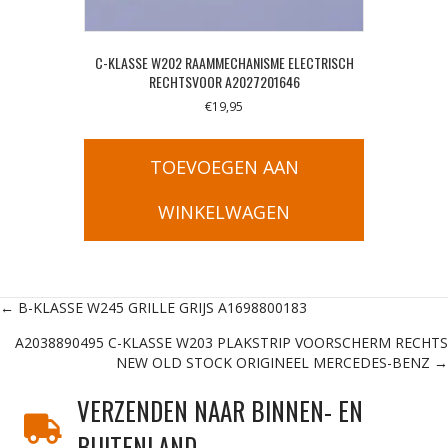
C-KLASSE W202 RAAMMECHANISME ELECTRISCH
RECHTSVOOR A2027201646
€
19,95
TOEVOEGEN AAN
WINKELWAGEN
Posts
← B-KLASSE W245 GRILLE GRIJS A1698800183
A2038890495 C-KLASSE W203 PLAKSTRIP VOORSCHERM RECHTS
navigation
NEW OLD STOCK ORIGINEEL MERCEDES-BENZ →
VERZENDEN NAAR BINNEN- EN
BUITENLAND