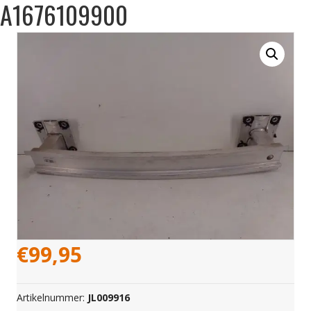
A1676109900
€
99,95
Artikelnummer:
JL009916