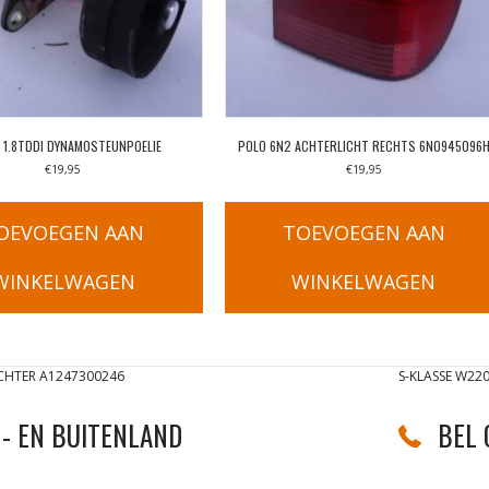
 1.8TDDI DYNAMOSTEUNPOELIE
POLO 6N2 ACHTERLICHT RECHTS 6N0945096
€
19,95
€
19,95
OEVOEGEN AAN
TOEVOEGEN AAN
WINKELWAGEN
WINKELWAGEN
CHTER A1247300246
S-KLASSE W22
- EN BUITENLAND
BEL 