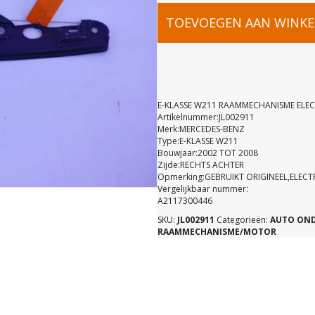
E-
TOEVOEGEN AAN WINK
KLASSE
W211
E-KLASSE W211 RAAMMECHANISME ELE
Artikelnummer:JL002911
Merk:MERCEDES-BENZ
RAAMMEC
Type:E-KLASSE W211
Bouwjaar:2002 TOT 2008
Zijde:RECHTS ACHTER
ELECTRISC
Opmerking:GEBRUIKT ORIGINEEL,ELE
Vergelijkbaar nummer:
A2117300446
RECHTSAC
SKU:
JL002911
Categorieën:
AUTO ON
RAAMMECHANISME/MOTOR
A21173004
aantal