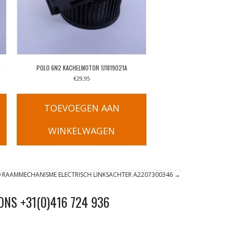
H
POLO 6N2 KACHELMOTOR 1J1819021A
€
29,95
TOEVOEGEN AAN
WINKELWAGEN
0 RAAMMECHANISME ELECTRISCH LINKSACHTER A2207300346 →
ONS +31(0)416 724 936