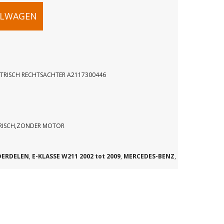
ELWAGEN
CTRISCH RECHTSACHTER A2117300446
HANISME
H
CTRISCH,ZONDER MOTOR
HTER
DERDELEN
,
E-KLASSE W211 2002 tot 2009
,
MERCEDES-BENZ
,
46