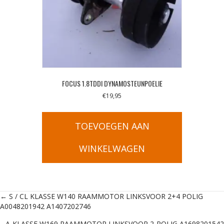
FOCUS 1.8TDDI DYNAMOSTEUNPOELIE
€
19,95
TOEVOEGEN AAN
WINKELWAGEN
Posts
← S / CL KLASSE W140 RAAMMOTOR LINKSVOOR 2+4 POLIG
A0048201942 A1407202746
navigation
A-KLASSE W169 RAAMMOTOR LINKSVOOR 2-POLIG A1698201542