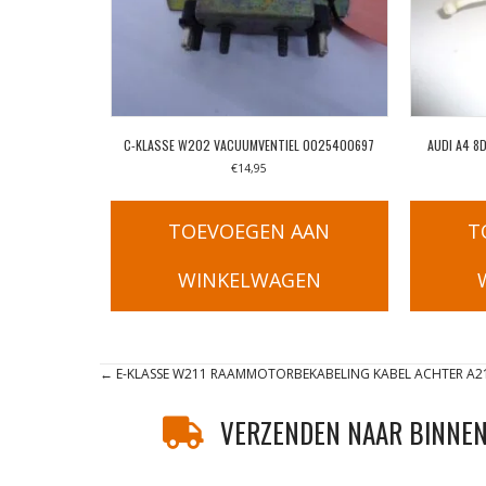
C-KLASSE W202 VACUUMVENTIEL 0025400697
AUDI A4 
€
14,95
TOEVOEGEN AAN
T
WINKELWAGEN
Posts
← E-KLASSE W211 RAAMMOTORBEKABELING KABEL ACHTER A2
navigation
VERZENDEN NAAR BINNEN