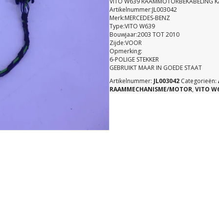
VITO W639 RAAMMOTORBEKABELING K
Artikelnummer:JL003042
Merk:MERCEDES-BENZ
Type:VITO W639
Bouwjaar:2003 TOT 2010
Zijde:VOOR
Opmerking:
6-POLIGE STEKKER
GEBRUIKT MAAR IN GOEDE STAAT
Artikelnummer:
JL003042
Categorieën:
RAAMMECHANISME/MOTOR
,
VITO W6