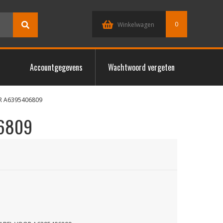
0
Winkelwagen
Accountgegevens
Wachtwoord vergeten
R A6395406809
6809