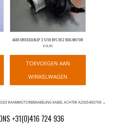
AUDI DROSSELKLEP 2.5TDI BFC BCZ BDG MOTOR
€
19,95
TOEVOEGEN AAN
WINKELWAGEN
 W203 RAAMMOTORBEKABELING KABEL ACHTER A2035403709 →
ONS +31(0)416 724 936