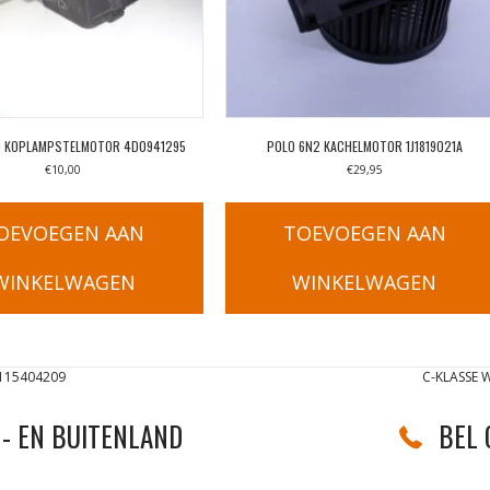
8D KOPLAMPSTELMOTOR 4D0941295
POLO 6N2 KACHELMOTOR 1J1819021A
€
10,00
€
29,95
OEVOEGEN AAN
TOEVOEGEN AAN
WINKELWAGEN
WINKELWAGEN
115404209
C-KLASSE
- EN BUITENLAND
BEL 