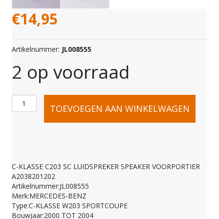
€
14,95
Artikelnummer:
JL008555
2 op voorraad
C-
TOEVOEGEN AAN WINKELWAGEN
KLASSE
C203
C-KLASSE C203 SC LUIDSPREKER SPEAKER VOORPORTIER
A2038201202
SC
Artikelnummer:JL008555
Merk:MERCEDES-BENZ
Type:C-KLASSE W203 SPORTCOUPE
Bouwjaar:2000 TOT 2004