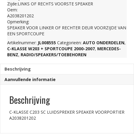
LUIDSPREKER
Zijde:LINKS OF RECHTS VOORSTE SPEAKER
Oem:
SPEAKER
A2038201202
Opmerking:
SPEAKER VOOR LINKER OF RECHTER DEUR VOORZIJDE VAN
VOORPORTIER
EEN SPORTCOUPE
Artikelnummer:
JL008555
Categorieën:
AUTO ONDERDELEN
,
A2038201202
C-KLASSE W203 + SPORTCOUPE 2000-2007
,
MERCEDES-
BENZ
,
RADIO/SPEAKERS/TOEBEHOREN
aantal
Beschrijving
Aanvullende informatie
Beschrijving
C-KLASSE C203 SC LUIDSPREKER SPEAKER VOORPORTIER
A2038201202