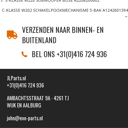
Posts
← S-KLASSE W220 SUBWOOFER BOSE A2208200602
C-KLASSE W202 SCHAKELPOOKMECHANISME 5-BAK A1242601394
navigation
→
VERZENDEN NAAR BINNEN- EN
BUITENLAND
BEL ONS +31(0)416 724 936
JLParts.nl
+31(0)416 724 936
AMBACHTSSTRAAT 9A · 4261 TJ
WIJK EN AALBURG
john@evo-parts.nl