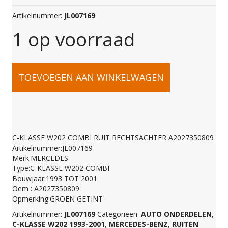
Artikelnummer:
JL007169
1 op voorraad
C-
TOEVOEGEN AAN WINKELWAGEN
KLASSE
W202
C-KLASSE W202 COMBI RUIT RECHTSACHTER A2027350809
Artikelnummer:JL007169
COMBI
Merk:MERCEDES
Type:C-KLASSE W202 COMBI
Bouwjaar:1993 TOT 2001
RUIT
Oem : A2027350809
Opmerking:GROEN GETINT
Artikelnummer:
JL007169
Categorieën:
AUTO ONDERDELEN
,
RECHTSACHTER
C-KLASSE W202 1993-2001
,
MERCEDES-BENZ
,
RUITEN