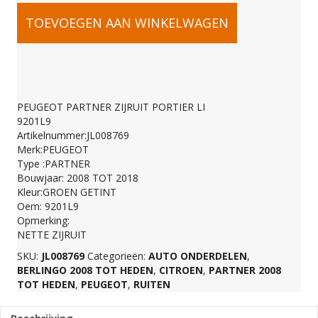
PEUGEOT
TOEVOEGEN AAN WINKELWAGEN
PARTNER
ZIJRUIT
PEUGEOT PARTNER ZIJRUIT PORTIER LI
9201L9
PORTIER
Artikelnummer:JL008769
Merk:PEUGEOT
Type :PARTNER
LI
Bouwjaar: 2008 TOT 2018
Kleur:GROEN GETINT
Oem: 9201L9
9201L9
Opmerking:
NETTE ZIJRUIT
SKU:
JL008769
Categorieën:
AUTO ONDERDELEN
,
aantal
BERLINGO 2008 TOT HEDEN
,
CITROEN
,
PARTNER 2008
TOT HEDEN
,
PEUGEOT
,
RUITEN