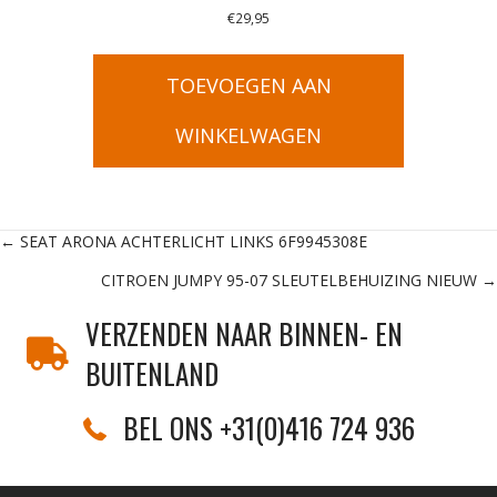
€
29,95
TOEVOEGEN AAN
WINKELWAGEN
Posts
← SEAT ARONA ACHTERLICHT LINKS 6F9945308E
CITROEN JUMPY 95-07 SLEUTELBEHUIZING NIEUW →
navigation
VERZENDEN NAAR BINNEN- EN
BUITENLAND
BEL ONS +31(0)416 724 936