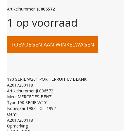
Artikelnummer:
JL006572
1 op voorraad
190
TOEVOEGEN AAN WINKELWAGEN
SERIE
W201
190 SERIE W201 PORTIERRUIT LV BLANK
A2017200118
PORTIERRUIT
Artikelnummer:JL006572
Merk:MERCEDES-BENZ
Type:190 SERIE W201
LV
Bouwjaar:1983 TOT 1992
Oem:
A2017200118
BLANK
Opmerking: