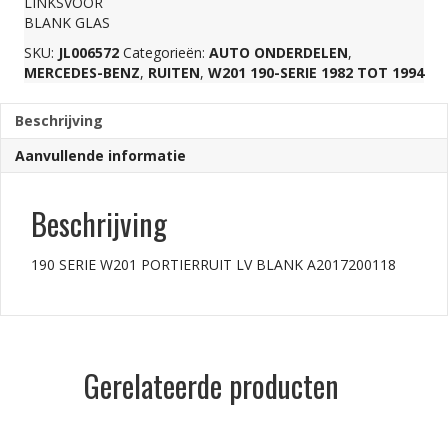
LINKSVOOR
BLANK GLAS
A2017200118
SKU:
JL006572
Categorieën:
AUTO ONDERDELEN
,
MERCEDES-BENZ
,
RUITEN
,
W201 190-SERIE 1982 TOT 1994
aantal
Beschrijving
Aanvullende informatie
Beschrijving
190 SERIE W201 PORTIERRUIT LV BLANK A2017200118
Gerelateerde producten