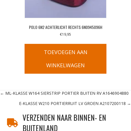
POLO 6N2 ACHTERLICHT RECHTS 6N0945096H
€
19,95
TOEVOEGEN AAN
WINKELWAGEN
Posts
← ML-KLASSE W164 SIERSTRIP PORTIER BUITEN RV A1646904880
E-KLASSE W210 PORTIERRUIT LV GROEN A2107200118 →
navigation
VERZENDEN NAAR BINNEN- EN
BUITENLAND