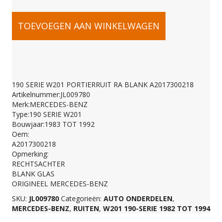
190
TOEVOEGEN AAN WINKELWAGEN
SERIE
W201
190 SERIE W201 PORTIERRUIT RA BLANK A2017300218
Artikelnummer:JL009780
PORTIERRUIT
Merk:MERCEDES-BENZ
Type:190 SERIE W201
Bouwjaar:1983 TOT 1992
RA
Oem:
A2017300218
Opmerking:
BLANK
RECHTSACHTER
BLANK GLAS
ORIGINEEL MERCEDES-BENZ
A2017300218
SKU:
JL009780
Categorieën:
AUTO ONDERDELEN
,
MERCEDES-BENZ
,
RUITEN
,
W201 190-SERIE 1982 TOT 1994