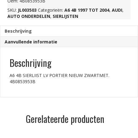
Oem: 4B0853953B
SKU:
JL003503
Categorieën:
A6 4B 1997 TOT 2004
,
AUDI
,
ZWARTMET.
AUTO ONDERDELEN
,
SIERLIJSTEN
4B0853953B
Beschrijving
Aanvullende informatie
aantal
Beschrijving
A6 4B SIERLIIST LV PORTIER NIEUW ZWARTMET.
4B0853953B
Gerelateerde producten