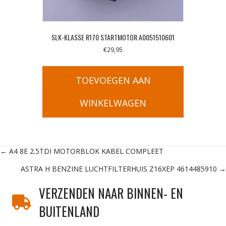
SLK-KLASSE R170 STARTMOTOR A0051510601
€
29,95
TOEVOEGEN AAN
WINKELWAGEN
Posts
← A4 8E 2.5TDI MOTORBLOK KABEL COMPLEET
ASTRA H BENZINE LUCHTFILTERHUIS Z16XEP 4614485910 →
navigation
VERZENDEN NAAR BINNEN- EN
BUITENLAND