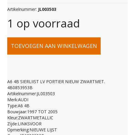
Artikelnummer:
JL003503
1 op voorraad
A6
TOEVOEGEN AAN WINKELWAGEN
4B
SIERLIIST
A6 4B SIERLIIST LV PORTIER NIEUW ZWARTMET.
4B0853953B
LV
Artikelnummer:JL003503
Merk:AUDI
Type:A6 4B
PORTIER
Bouwjaar:1997 TOT 2005
Kleur:ZWARTMETALLIC
Zijde:LINKSVOOR
NIEUW
Opmerking:NIEUWE LIJST