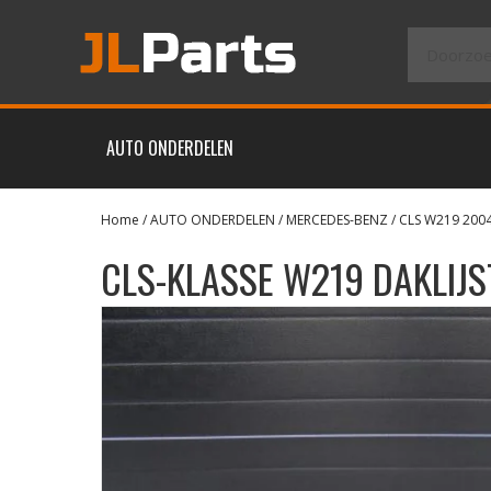
AUTO ONDERDELEN
Home
/
AUTO ONDERDELEN
/
MERCEDES-BENZ
/
CLS W219 200
CLS-KLASSE W219 DAKLIJS