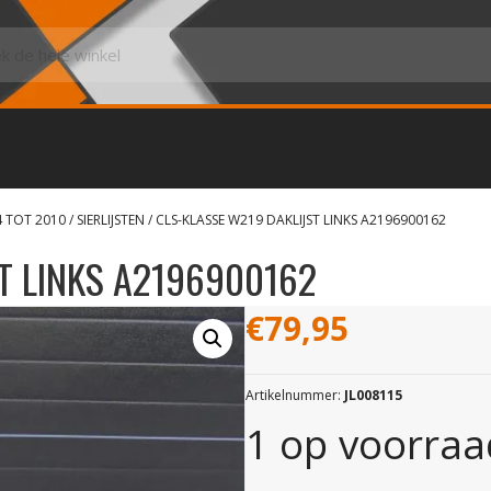
4 TOT 2010
/
SIERLIJSTEN
/ CLS-KLASSE W219 DAKLIJST LINKS A2196900162
T LINKS A2196900162
€
79,95
Artikelnummer:
JL008115
1 op voorraa