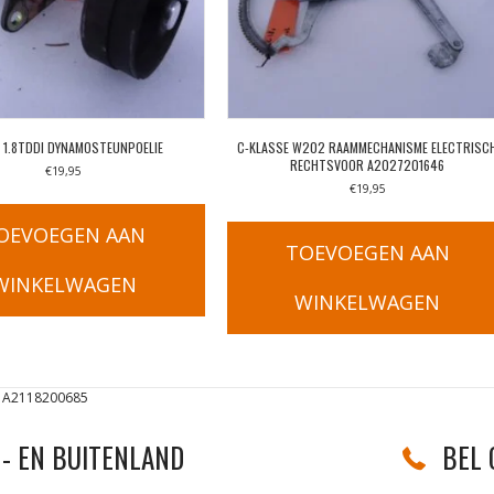
 1.8TDDI DYNAMOSTEUNPOELIE
C-KLASSE W202 RAAMMECHANISME ELECTRISC
RECHTSVOOR A2027201646
€
19,95
€
19,95
OEVOEGEN AAN
TOEVOEGEN AAN
WINKELWAGEN
WINKELWAGEN
 A2118200685
- EN BUITENLAND
BEL 