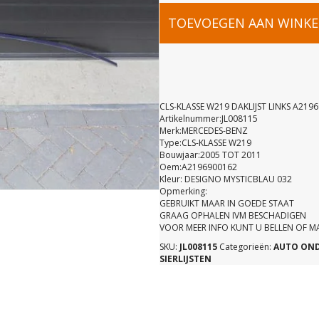
CLS-
TOEVOEGEN AAN WINK
KLASSE
W219
CLS-KLASSE W219 DAKLIJST LINKS A219
Artikelnummer:JL008115
Merk:MERCEDES-BENZ
DAKLIJST
Type:CLS-KLASSE W219
Bouwjaar:2005 TOT 2011
Oem:A2196900162
LINKS
Kleur: DESIGNO MYSTICBLAU 032
Opmerking:
GEBRUIKT MAAR IN GOEDE STAAT
A21969001
GRAAG OPHALEN IVM BESCHADIGEN
VOOR MEER INFO KUNT U BELLEN OF 
SKU:
JL008115
Categorieën:
AUTO ON
aantal
SIERLIJSTEN