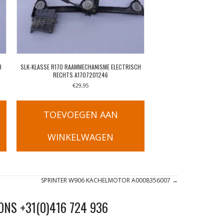
H
SLK-KLASSE R170 RAAMMECHANISME ELECTRISCH
RECHTS A1707201246
€
29,95
TOEVOEGEN AAN
WINKELWAGEN
SPRINTER W906 KACHELMOTOR A0008356007 →
ONS +31(0)416 724 936