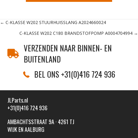
Posts
← C-KLASSE W202 STUURHUISSLANG A2024660024
C-KLASSE W202 C180 BRANDSTOFPOMP A0004704994 →
navigation
VERZENDEN NAAR BINNEN- EN
BUITENLAND
BEL ONS +31(0)416 724 936
JLParts.nl
+31(0)416 724 936
AMBACHTSSTRAAT 9A · 4261 TJ
WIJK EN AALBURG