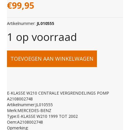
€
99,95
Artikelnummer:
JL010555
1 op voorraad
E-
TOEVOEGEN AAN WINKELWAGEN
KLASSE
W210
E-KLASSE W210 CENTRALE VERGRENDELINGS POMP
A2108002748
CENTRALE
Artikelnummer:JL010555
Merk:MERCEDES-BENZ
Type:E-KLASSE W210 1999 TOT 2002
VERGRENDELINGS
Oem:A2108002748
Opmerking: