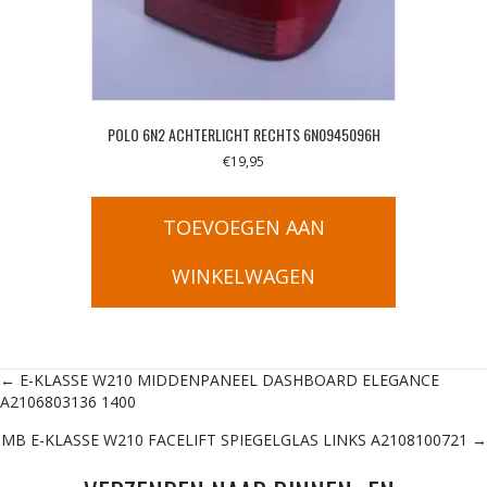
POLO 6N2 ACHTERLICHT RECHTS 6N0945096H
€
19,95
TOEVOEGEN AAN
WINKELWAGEN
Posts
← E-KLASSE W210 MIDDENPANEEL DASHBOARD ELEGANCE
A2106803136 1400
navigation
MB E-KLASSE W210 FACELIFT SPIEGELGLAS LINKS A2108100721 →