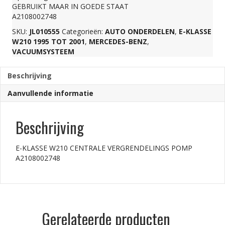
GEBRUIKT MAAR IN GOEDE STAAT
POMP
A2108002748
SKU:
JL010555
Categorieën:
AUTO ONDERDELEN
,
E-KLASSE
W210 1995 TOT 2001
,
MERCEDES-BENZ
,
A2108002748
VACUUMSYSTEEM
aantal
Beschrijving
Aanvullende informatie
Beschrijving
E-KLASSE W210 CENTRALE VERGRENDELINGS POMP
A2108002748
Gerelateerde producten