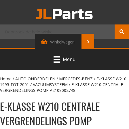
0
Winkelwagen
Menu
Home
/
AUTO ONDERDELEN
/
MERCEDES-BENZ
/
E-KLASSE W210
1995 TOT 2001
/
VACUUMSYSTEEM
/ E-KLASSE W210 CENTRALE
VERGRENDELINGS POMP A2108002748
E-KLASSE W210 CENTRALE
VERGRENDELINGS POMP