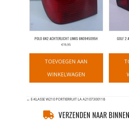
POLO 6N2 ACHTERLICHT LINKS 6N0945095H
GOLF 2 
€
19,95
TOEVOEGEN AAN
T
WINKELWAGEN
Posts
← E-KLASSE W210 PORTIERRUIT LA A2107300118
navigation
VERZENDEN NAAR BINNEN