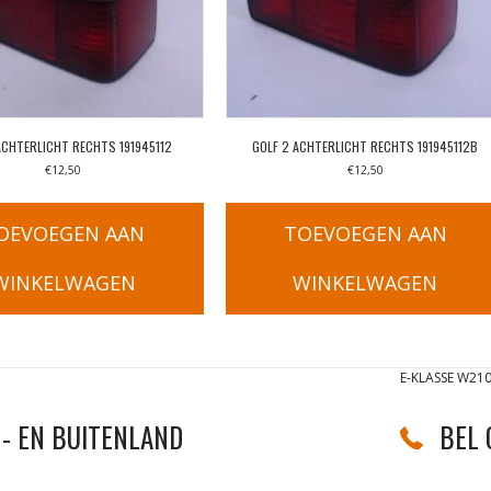
ACHTERLICHT RECHTS 191945112
GOLF 2 ACHTERLICHT RECHTS 191945112B
€
12,50
€
12,50
OEVOEGEN AAN
TOEVOEGEN AAN
WINKELWAGEN
WINKELWAGEN
E-KLASSE W21
- EN BUITENLAND
BEL 