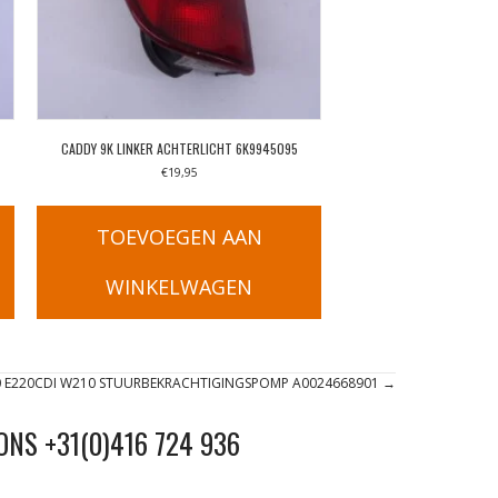
CADDY 9K LINKER ACHTERLICHT 6K9945095
€
19,95
TOEVOEGEN AAN
WINKELWAGEN
0 E220CDI W210 STUURBEKRACHTIGINGSPOMP A0024668901 →
ONS +31(0)416 724 936