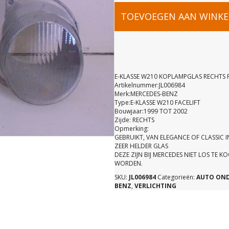
E-
TOEVOEGEN AAN WINK
KLASSE
W210
E-KLASSE W210 KOPLAMPGLAS RECHTS F
Artikelnummer:JL006984
Merk:MERCEDES-BENZ
KOPLAMPG
Type:E-KLASSE W210 FACELIFT
Bouwjaar:1999 TOT 2002
Zijde: RECHTS
RECHTS
Opmerking:
GEBRUIKT, VAN ELEGANCE OF CLASSIC I
ZEER HELDER GLAS
FACELIFT
DEZE ZIJN BIJ MERCEDES NIET LOS TE
WORDEN.
SKU:
JL006984
Categorieën:
AUTO ON
GEBRUIKT
BENZ
,
VERLICHTING
aantal