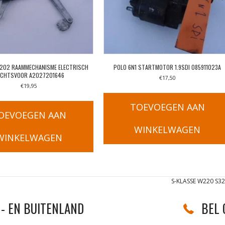
W202 RAAMMECHANISME ELECTRISCH
POLO 6N1 STARTMOTOR 1.9SDI 085911023A
ECHTSVOOR A2027201646
€
17,50
€
19,95
TOEVOEGEN AAN
OEVOEGEN AAN
WINKELWAGEN
WINKELWAGEN
S-KLASSE W220 S
- EN BUITENLAND
BEL 