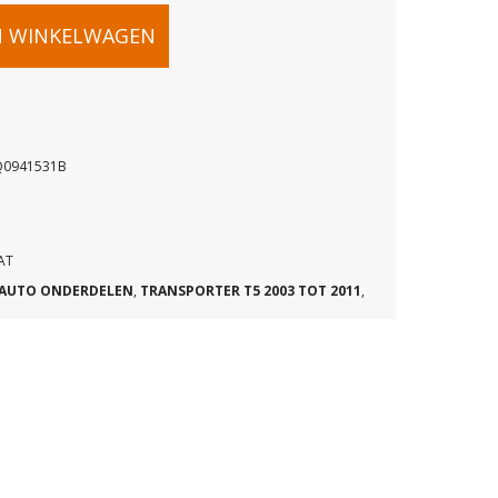
TER
N WINKELWAGEN
AKELAAR
Q0941531B
B
AT
AUTO ONDERDELEN
,
TRANSPORTER T5 2003 TOT 2011
,