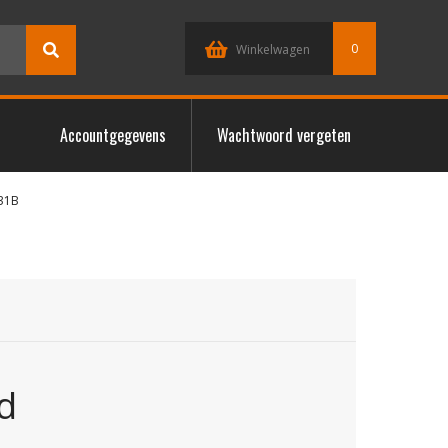
0
Winkelwagen
Accountgegevens
Wachtwoord vergeten
31B
d