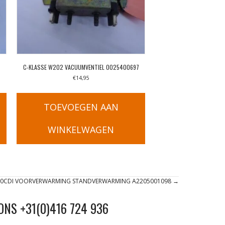
C-KLASSE W202 VACUUMVENTIEL 0025400697
€
14,95
TOEVOEGEN AAN
WINKELWAGEN
320CDI VOORVERWARMING STANDVERWARMING A2205001098 →
ONS +31(0)416 724 936