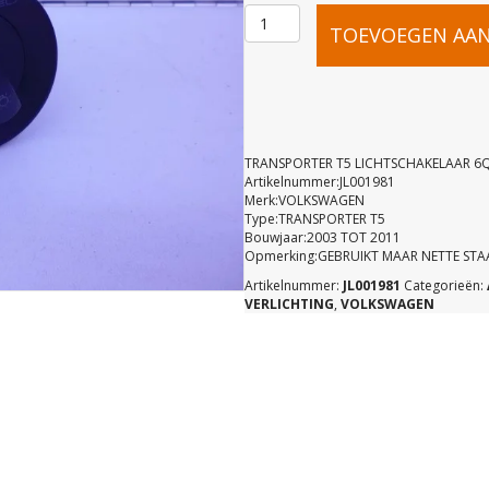
TRANSPOR
TOEVOEGEN AA
T5
LICHTSCH
TRANSPORTER T5 LICHTSCHAKELAAR 6
Artikelnummer:JL001981
Merk:VOLKSWAGEN
6Q0941531
Type:TRANSPORTER T5
Bouwjaar:2003 TOT 2011
Opmerking:GEBRUIKT MAAR NETTE STA
aantal
Artikelnummer:
JL001981
Categorieën:
VERLICHTING
,
VOLKSWAGEN