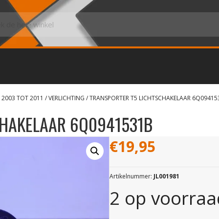
 2003 TOT 2011
/
VERLICHTING
/ TRANSPORTER T5 LICHTSCHAKELAAR 6Q09415
CHAKELAAR 6Q0941531B
€
19,95
Artikelnummer:
JL001981
2 op voorraa