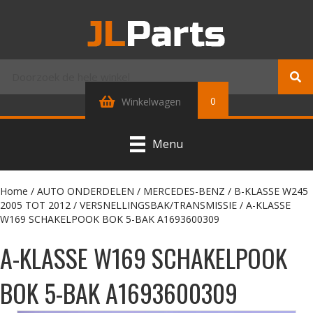
0
Winkelwagen
Menu
Home
/
AUTO ONDERDELEN
/
MERCEDES-BENZ
/
B-KLASSE W245
2005 TOT 2012
/
VERSNELLINGSBAK/TRANSMISSIE
/ A-KLASSE
W169 SCHAKELPOOK BOK 5-BAK A1693600309
A-KLASSE W169 SCHAKELPOOK
BOK 5-BAK A1693600309