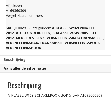
Afgelezen:
BAK
A169360309
Vergelijkbare nummers:
–
A1693600309
SKU:
JL002958
Categorieën:
A-KLASSE W169 2004 TOT
2012
,
AUTO ONDERDELEN
,
B-KLASSE W245 2005 TOT
aantal
2012
,
MERCEDES-BENZ
,
VERSNELLINGSBAK/TRANSMISSIE
,
VERSNELLINGSBAK/TRANSMISSIE
,
VERSNELLINGSPOOK
,
VERSNELLINGSPOOK
Beschrijving
Aanvullende informatie
Beschrijving
A-KLASSE W169 SCHAKELPOOK BOK 5-BAK A1693600309