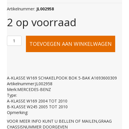
Artikelnummer:
JL002958
2 op voorraad
A-
TOEVOEGEN AAN WINKELWAGEN
KLASSE
W169
A-KLASSE W169 SCHAKELPOOK BOK 5-BAK A1693600309
Artikelnummer:JL002958
SCHAKELPOOK
Merk:MERCEDES-BENZ
Type:
A-KLASSE W169 2004 TOT 2010
BOK
B-KLASSE W245 2005 TOT 2010
Opmerking:
VOOR MEER INFO KUNT U BELLEN OF MAILEN,GRAAG
5-
CHASSISNUMMER DOORGEVEN