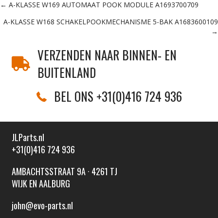
Posts
← A-KLASSE W169 AUTOMAAT POOK MODULE A1693700709
A-KLASSE W168 SCHAKELPOOKMECHANISME 5-BAK A1683600109
navigation
→
VERZENDEN NAAR BINNEN- EN
BUITENLAND
BEL ONS +31(0)416 724 936
JLParts.nl
+31(0)416 724 936
AMBACHTSSTRAAT 9A · 4261 TJ
WIJK EN AALBURG
john@evo-parts.nl