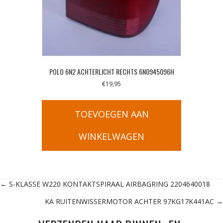
POLO 6N2 ACHTERLICHT RECHTS 6N0945096H
€
19,95
TOEVOEGEN AAN
WINKELWAGEN
Posts
← S-KLASSE W220 KONTAKTSPIRAAL AIRBAGRING 2204640018
KA RUITENWISSERMOTOR ACHTER 97KG17K441AC →
navigation