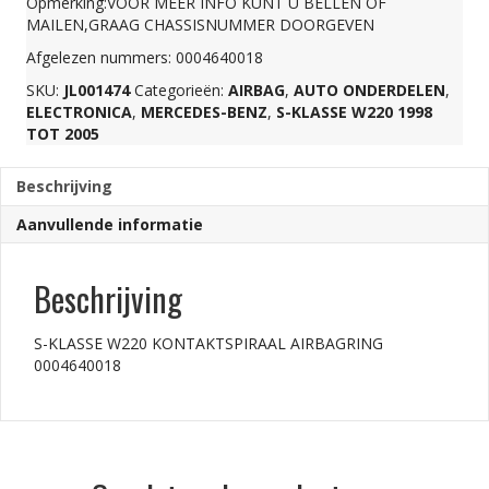
Opmerking:VOOR MEER INFO KUNT U BELLEN OF
MAILEN,GRAAG CHASSISNUMMER DOORGEVEN
0004640018
Afgelezen nummers: 0004640018
SKU:
JL001474
Categorieën:
AIRBAG
,
AUTO ONDERDELEN
,
aantal
ELECTRONICA
,
MERCEDES-BENZ
,
S-KLASSE W220 1998
TOT 2005
Beschrijving
Aanvullende informatie
Beschrijving
S-KLASSE W220 KONTAKTSPIRAAL AIRBAGRING
0004640018