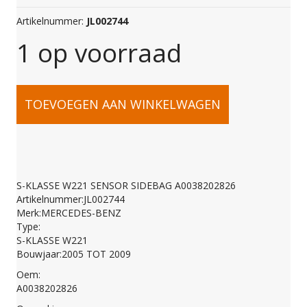
Artikelnummer:
JL002744
1 op voorraad
S-
TOEVOEGEN AAN WINKELWAGEN
KLASSE
W221
S-KLASSE W221 SENSOR SIDEBAG A0038202826
Artikelnummer:JL002744
SENSOR
Merk:MERCEDES-BENZ
Type:
S-KLASSE W221
SIDEBAG
Bouwjaar:2005 TOT 2009
Oem:
A0038202826
A0038202826