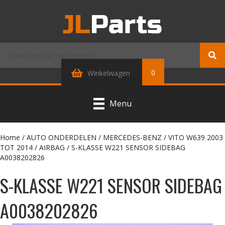
0
Winkelwagen
Menu
Home
/
AUTO ONDERDELEN
/
MERCEDES-BENZ
/
VITO W639 2003
TOT 2014
/
AIRBAG
/ S-KLASSE W221 SENSOR SIDEBAG
A0038202826
S-KLASSE W221 SENSOR SIDEBAG
A0038202826