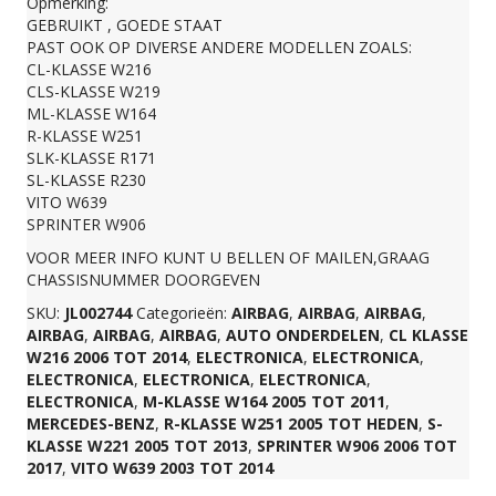
Opmerking:
GEBRUIKT , GOEDE STAAT
aantal
PAST OOK OP DIVERSE ANDERE MODELLEN ZOALS:
CL-KLASSE W216
CLS-KLASSE W219
ML-KLASSE W164
R-KLASSE W251
SLK-KLASSE R171
SL-KLASSE R230
VITO W639
SPRINTER W906
VOOR MEER INFO KUNT U BELLEN OF MAILEN,GRAAG
CHASSISNUMMER DOORGEVEN
SKU:
JL002744
Categorieën:
AIRBAG
,
AIRBAG
,
AIRBAG
,
AIRBAG
,
AIRBAG
,
AIRBAG
,
AUTO ONDERDELEN
,
CL KLASSE
W216 2006 TOT 2014
,
ELECTRONICA
,
ELECTRONICA
,
ELECTRONICA
,
ELECTRONICA
,
ELECTRONICA
,
ELECTRONICA
,
M-KLASSE W164 2005 TOT 2011
,
MERCEDES-BENZ
,
R-KLASSE W251 2005 TOT HEDEN
,
S-
KLASSE W221 2005 TOT 2013
,
SPRINTER W906 2006 TOT
2017
,
VITO W639 2003 TOT 2014