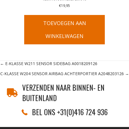
€
19,95
TOEVOEGEN AAN
WINKELWAGEN
Posts
← E-KLASSE W211 SENSOR SIDEBAG A0018209126
C-KLASSE W204 SENSOR AIRBAG ACHTERPORTIER A2048203126 →
navigation
VERZENDEN NAAR BINNEN- EN
BUITENLAND
BEL ONS +31(0)416 724 936