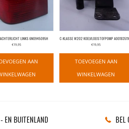
 ACHTERLICHT LINKS 6N0945095H
C-KLASSE W202 KOELVLOEISTOFPOMP A00183511
€
19,95
€
19,95
OEVOEGEN AAN
TOEVOEGEN AAN
WINKELWAGEN
WINKELWAGEN
- EN BUITENLAND
BEL 