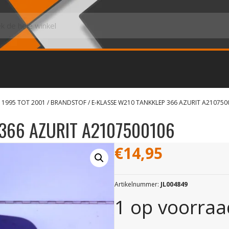
 1995 TOT 2001
/
BRANDSTOF
/ E-KLASSE W210 TANKKLEP 366 AZURIT A210750
 366 AZURIT A2107500106
€
14,95
Artikelnummer:
JL004849
1 op voorraa