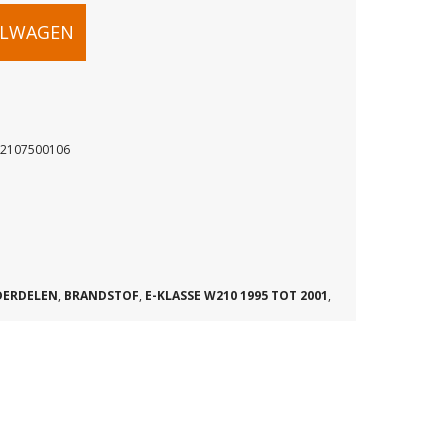
ELWAGEN
A2107500106
DERDELEN
,
BRANDSTOF
,
E-KLASSE W210 1995 TOT 2001
,
06