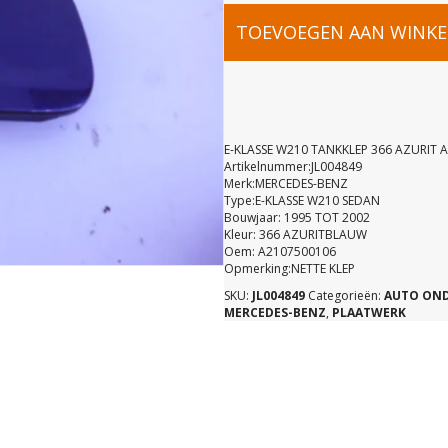
E-
TOEVOEGEN AAN WINK
KLASSE
W210
E-KLASSE W210 TANKKLEP 366 AZURIT 
Artikelnummer:JL004849
Merk:MERCEDES-BENZ
TANKKLEP
Type:E-KLASSE W210 SEDAN
Bouwjaar: 1995 TOT 2002
Kleur: 366 AZURITBLAUW
366
Oem: A2107500106
Opmerking:NETTE KLEP
SKU:
JL004849
Categorieën:
AUTO ON
AZURIT
MERCEDES-BENZ
,
PLAATWERK
A21075001
aantal