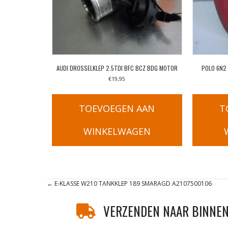
AUDI DROSSELKLEP 2.5TDI BFC BCZ BDG MOTOR
POLO 6N2
€
19,95
TOEVOEGEN AAN
T
WINKELWAGEN
Posts
← E-KLASSE W210 TANKKLEP 189 SMARAGD A2107500106
navigation
VERZENDEN NAAR BINNEN