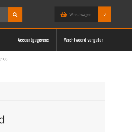
0
Winkelwagen
Accountgegevens
Wachtwoord vergeten
0106
d