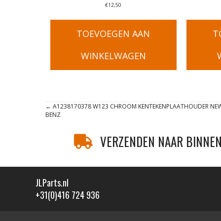
€
12,50
TOEVOEGEN AAN
T
WINKELWAGEN
Posts
← A1238170378 W123 CHROOM KENTEKENPLAATHOUDER NEW 
BENZ
navigation
VERZENDEN NAAR BINNEN
JLParts.nl
+31(0)416 724 936