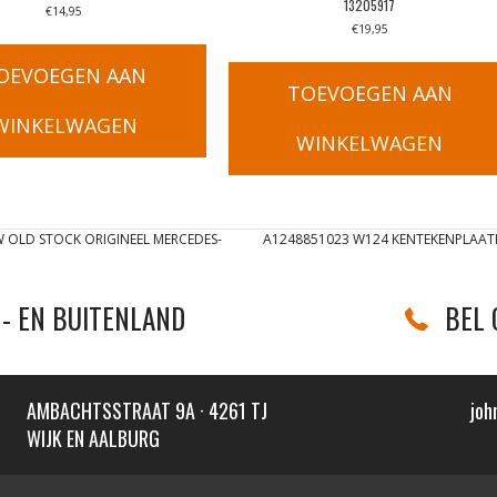
13205917
€
14,95
€
19,95
OEVOEGEN AAN
TOEVOEGEN AAN
WINKELWAGEN
WINKELWAGEN
OLD STOCK ORIGINEEL MERCEDES-
A1248851023 W124 KENTEKENPLAAT
- EN BUITENLAND
BEL 
AMBACHTSSTRAAT 9A · 4261 TJ
joh
WIJK EN AALBURG