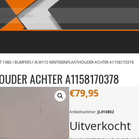
T 1985
/
BUMPERS
/ /8 W115 KENTEKENPLAATHOUDER ACHTER A1158170378
OUDER ACHTER A1158170378
€
79,95
Artikelnummer:
JL010852
Uitverkocht