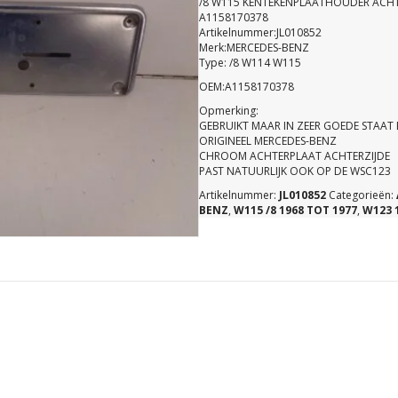
/8 W115 KENTEKENPLAATHOUDER ACH
A1158170378
Artikelnummer:JL010852
Merk:MERCEDES-BENZ
Type: /8 W114 W115
OEM:A1158170378
Opmerking:
GEBRUIKT MAAR IN ZEER GOEDE STAAT E
ORIGINEEL MERCEDES-BENZ
CHROOM ACHTERPLAAT ACHTERZIJDE
​​​​​​​PAST NATUURLIJK OOK OP DE WSC123
Artikelnummer:
JL010852
Categorieën:
BENZ
,
W115 /8 1968 TOT 1977
,
W123 