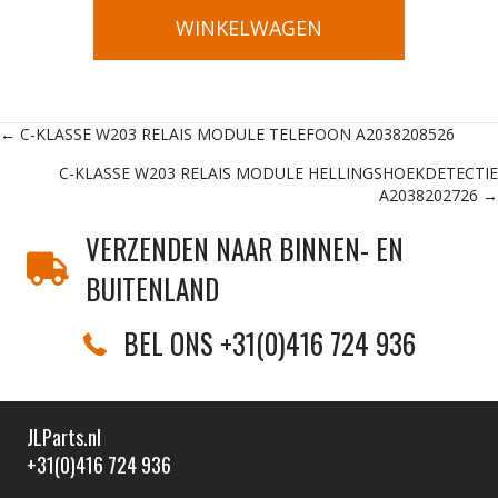
WINKELWAGEN
Posts
← C-KLASSE W203 RELAIS MODULE TELEFOON A2038208526
C-KLASSE W203 RELAIS MODULE HELLINGSHOEKDETECTIE
navigation
A2038202726 →
VERZENDEN NAAR BINNEN- EN
BUITENLAND
BEL ONS +31(0)416 724 936
JLParts.nl
+31(0)416 724 936