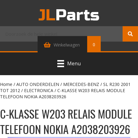
0
Winkelwagen
Menu
Home
/
AUTO ONDERDELEN
/
MERCEDES-BENZ
/
SL R230 2001
TOT 2012
/
ELECTRONICA
/ C-KLASSE W203 RELAIS MODULE
TELEFOON NOKIA A2038203926
C-KLASSE W203 RELAIS MODULE
TELEFOON NOKIA A2038203926