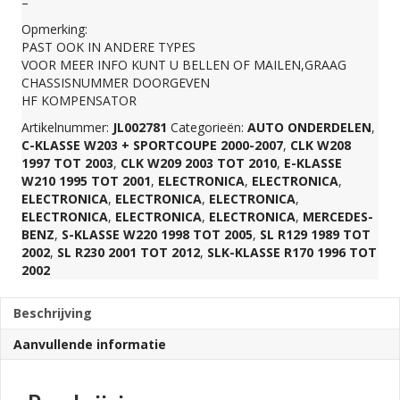
–
Opmerking:
NOKIA
PAST OOK IN ANDERE TYPES
VOOR MEER INFO KUNT U BELLEN OF MAILEN,GRAAG
A2038203926
CHASSISNUMMER DOORGEVEN
HF KOMPENSATOR
Artikelnummer:
JL002781
Categorieën:
AUTO ONDERDELEN
,
aantal
C-KLASSE W203 + SPORTCOUPE 2000-2007
,
CLK W208
1997 TOT 2003
,
CLK W209 2003 TOT 2010
,
E-KLASSE
W210 1995 TOT 2001
,
ELECTRONICA
,
ELECTRONICA
,
ELECTRONICA
,
ELECTRONICA
,
ELECTRONICA
,
ELECTRONICA
,
ELECTRONICA
,
ELECTRONICA
,
MERCEDES-
BENZ
,
S-KLASSE W220 1998 TOT 2005
,
SL R129 1989 TOT
2002
,
SL R230 2001 TOT 2012
,
SLK-KLASSE R170 1996 TOT
2002
Beschrijving
Aanvullende informatie