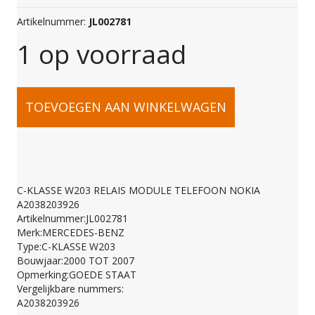
Artikelnummer:
JL002781
1 op voorraad
C-
TOEVOEGEN AAN WINKELWAGEN
KLASSE
W203
C-KLASSE W203 RELAIS MODULE TELEFOON NOKIA
A2038203926
RELAIS
Artikelnummer:JL002781
Merk:MERCEDES-BENZ
Type:C-KLASSE W203
MODULE
Bouwjaar:2000 TOT 2007
Opmerking:GOEDE STAAT
Vergelijkbare nummers:
TELEFOON
A2038203926