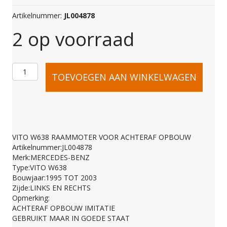
Artikelnummer:
JL004878
2 op voorraad
VITO
TOEVOEGEN AAN WINKELWAGEN
W638
RAAMMOTER
VITO W638 RAAMMOTER VOOR ACHTERAF OPBOUW
Artikelnummer:JL004878
VOOR
Merk:MERCEDES-BENZ
Type:VITO W638
Bouwjaar:1995 TOT 2003
ACHTERAF
Zijde:LINKS EN RECHTS
Opmerking:
ACHTERAF OPBOUW IMITATIE
OPBOUW
GEBRUIKT MAAR IN GOEDE STAAT