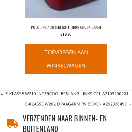
POLO 6N2 ACHTERLICHT LINKS 6N0945095H
€
19,95
TOEVOEGEN AAN
WINKELWAGEN
Posts
← E-KLASSE W210 INTERCOOLERSLANG LINKS CPL A2105200201
C-KLASSE W202 DRAAGARM RV BOVEN A202330490 →
navigation
VERZENDEN NAAR BINNEN- EN
BUITENLAND