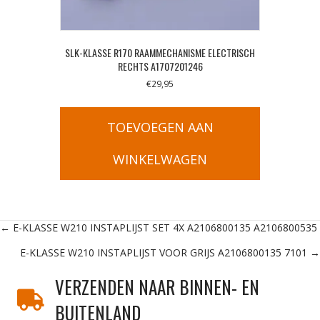
SLK-KLASSE R170 RAAMMECHANISME ELECTRISCH
RECHTS A1707201246
€
29,95
TOEVOEGEN AAN
WINKELWAGEN
Posts
← E-KLASSE W210 INSTAPLIJST SET 4X A2106800135 A2106800535
E-KLASSE W210 INSTAPLIJST VOOR GRIJS A2106800135 7101 →
navigation
VERZENDEN NAAR BINNEN- EN
BUITENLAND