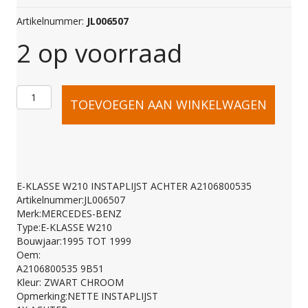
Artikelnummer:
JL006507
2 op voorraad
E-
TOEVOEGEN AAN WINKELWAGEN
KLASSE
W210
E-KLASSE W210 INSTAPLIJST ACHTER A2106800535
Artikelnummer:JL006507
INSTAPLIJST
Merk:MERCEDES-BENZ
Type:E-KLASSE W210
Bouwjaar:1995 TOT 1999
ACHTER
Oem:
A2106800535 9B51
Kleur: ZWART CHROOM
A2106800535
Opmerking:NETTE INSTAPLIJST