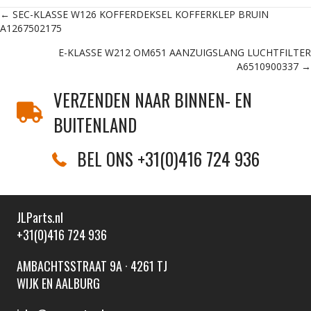
Posts
← SEC-KLASSE W126 KOFFERDEKSEL KOFFERKLEP BRUIN
A1267502175
navigation
E-KLASSE W212 OM651 AANZUIGSLANG LUCHTFILTER
A6510900337 →
VERZENDEN NAAR BINNEN- EN
BUITENLAND
BEL ONS +31(0)416 724 936
JLParts.nl
+31(0)416 724 936
AMBACHTSSTRAAT 9A · 4261 TJ
WIJK EN AALBURG