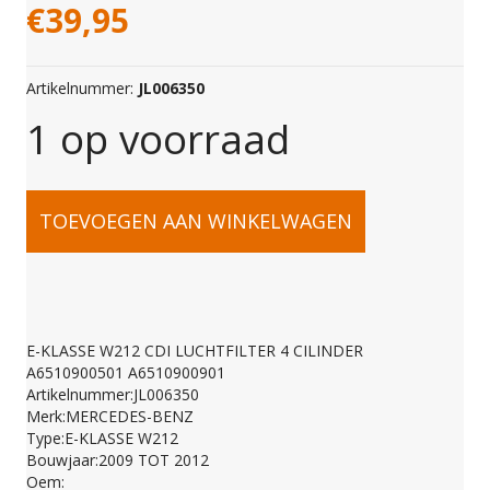
€
39,95
Artikelnummer:
JL006350
1 op voorraad
E-
TOEVOEGEN AAN WINKELWAGEN
KLASSE
W212
E-KLASSE W212 CDI LUCHTFILTER 4 CILINDER
A6510900501 A6510900901
CDI
Artikelnummer:JL006350
Merk:MERCEDES-BENZ
Type:E-KLASSE W212
LUCHTFILTER
Bouwjaar:2009 TOT 2012
Oem: