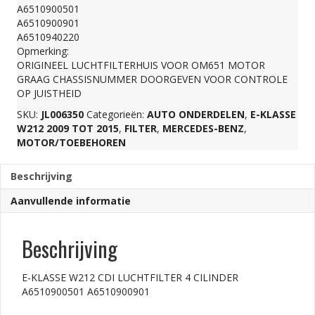
A6510900501
4
A6510900901
A6510940220
Opmerking:
CILINDER
ORIGINEEL LUCHTFILTERHUIS VOOR OM651 MOTOR
GRAAG CHASSISNUMMER DOORGEVEN VOOR CONTROLE
OP JUISTHEID
A6510900501
SKU:
JL006350
Categorieën:
AUTO ONDERDELEN
,
E-KLASSE
W212 2009 TOT 2015
,
FILTER
,
MERCEDES-BENZ
,
A6510900901
MOTOR/TOEBEHOREN
Beschrijving
aantal
Aanvullende informatie
Beschrijving
E-KLASSE W212 CDI LUCHTFILTER 4 CILINDER
A6510900501 A6510900901