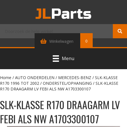
0
Winkelwagen
Menu
Home
/
AUTO ONDERDELEN
/
MERCEDES-BENZ
/
SLK-KLASSE
R170 1996 TOT 2002
/
ONDERSTEL/OPHANGING
/ SLK-KLASSE
R170 DRAAGARM LV FEBI ALS NW A1703300107
SLK-KLASSE R170 DRAAGARM LV
FEBI ALS NW A1703300107