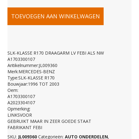
SLK-
TOEVOEGEN AAN WINKELWAGEN
KLASSE
R170
SLK-KLASSE R170 DRAAGARM LV FEBI ALS NW
A1703300107
DRAAGARM
Aritikelnummer:JL009360
Merk:MERCEDES-BENZ
Type:SLK-KLASSE R170
LV
Bouwjaar:1996 TOT 2003
Oem:
A1703300107
FEBI
A2023304107
Opmerking:
LINKSVOOR
ALS
GEBRUIKT MAAR IN ZEER GOEDE STAAT
FABRIKANT FEBI
SKU:
JL009360
Categorieën:
AUTO ONDERDELEN
,