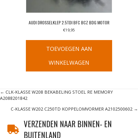
AUDI DROSSELKLEP 2.5TDI BFC BCZ BDG MOTOR
€
19,95
TOEVOEGEN AAN
WINKELWAGEN
Posts
← CLK-KLASSE W208 BEKABELING STOEL RE MEMORY
A2088201842
navigation
C-KLASSE W202 C250TD KOPPELOMVORMER A2102500602 →
VERZENDEN NAAR BINNEN- EN
BUITENLAND