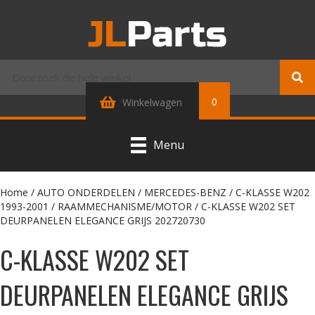
0
Winkelwagen
Menu
Home
/
AUTO ONDERDELEN
/
MERCEDES-BENZ
/
C-KLASSE W202
1993-2001
/
RAAMMECHANISME/MOTOR
/ C-KLASSE W202 SET
DEURPANELEN ELEGANCE GRIJS 202720730
C-KLASSE W202 SET
DEURPANELEN ELEGANCE GRIJS