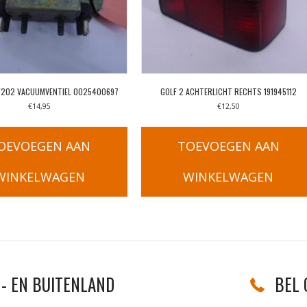
W202 VACUUMVENTIEL 0025400697
GOLF 2 ACHTERLICHT RECHTS 191945112
€
14,95
€
12,50
OEVOEGEN AAN
TOEVOEGEN AAN
WINKELWAGEN
WINKELWAGEN
- EN BUITENLAND
BEL 