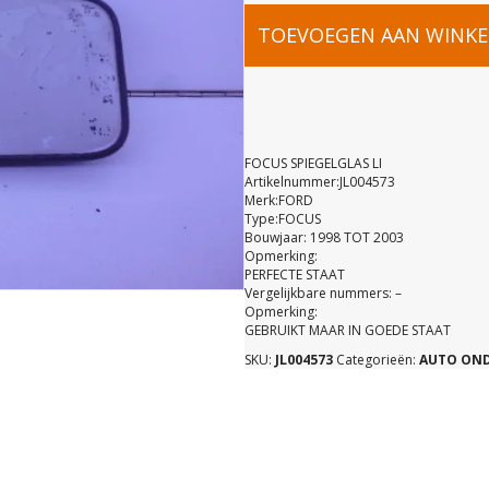
FOCUS
TOEVOEGEN AAN WINK
SPIEGELGL
LI
FOCUS SPIEGELGLAS LI
Artikelnummer:JL004573
Merk:FORD
aantal
Type:FOCUS
Bouwjaar: 1998 TOT 2003
Opmerking:
PERFECTE STAAT
Vergelijkbare nummers: –
Opmerking:
GEBRUIKT MAAR IN GOEDE STAAT
SKU:
JL004573
Categorieën:
AUTO ON