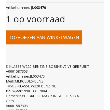
Artikelnummer:
JL003470
1 op voorraad
S-
TOEVOEGEN AAN WINKELWAGEN
KLASSE
W220
S-KLASSE W220 BENZINE BOBINE V6 V8 GEBRUIKT
A0001587303
BENZINE
Artikelnummer:JL003470
Merk:MERCEDES-BENZ
Type:S-KLASSE W220 BENZINE
BOBINE
Bouwjaar:1998 TOT 2004
Opmerking:GEBRUIKT MAAR IN GOEDE STAAT
Oem:
V6
A0001587303