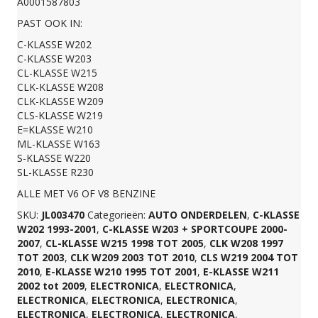
A0001587803
PAST OOK IN:
V8
C-KLASSE W202
C-KLASSE W203
GEBRUIKT
CL-KLASSE W215
CLK-KLASSE W208
CLK-KLASSE W209
A0001587303
CLS-KLASSE W219
E=KLASSE W210
ML-KLASSE W163
aantal
S-KLASSE W220
SL-KLASSE R230
ALLE MET V6 OF V8 BENZINE
SKU:
JL003470
Categorieën:
AUTO ONDERDELEN
,
C-KLASSE
W202 1993-2001
,
C-KLASSE W203 + SPORTCOUPE 2000-
2007
,
CL-KLASSE W215 1998 TOT 2005
,
CLK W208 1997
TOT 2003
,
CLK W209 2003 TOT 2010
,
CLS W219 2004 TOT
2010
,
E-KLASSE W210 1995 TOT 2001
,
E-KLASSE W211
2002 tot 2009
,
ELECTRONICA
,
ELECTRONICA
,
ELECTRONICA
,
ELECTRONICA
,
ELECTRONICA
,
ELECTRONICA
,
ELECTRONICA
,
ELECTRONICA
,