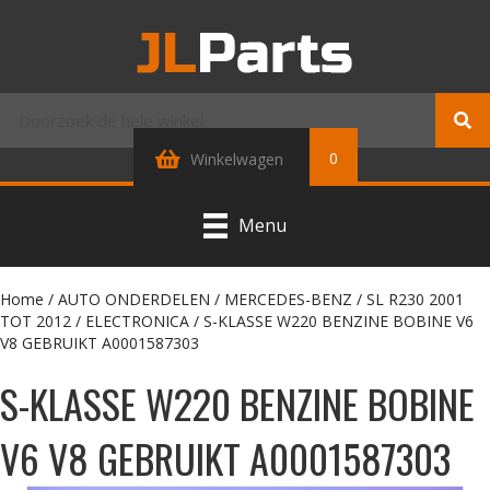
0
Winkelwagen
Menu
Home
/
AUTO ONDERDELEN
/
MERCEDES-BENZ
/
SL R230 2001
TOT 2012
/
ELECTRONICA
/ S-KLASSE W220 BENZINE BOBINE V6
V8 GEBRUIKT A0001587303
S-KLASSE W220 BENZINE BOBINE
V6 V8 GEBRUIKT A0001587303