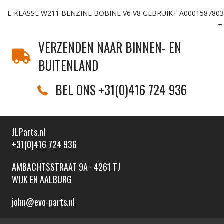
Posts
E-KLASSE W211 BENZINE BOBINE V6 V8 GEBRUIKT A0001587803
navigation
→
VERZENDEN NAAR BINNEN- EN
BUITENLAND
BEL ONS +31(0)416 724 936
JLParts.nl
+31(0)416 724 936
AMBACHTSSTRAAT 9A · 4261 TJ
WIJK EN AALBURG
john@evo-parts.nl